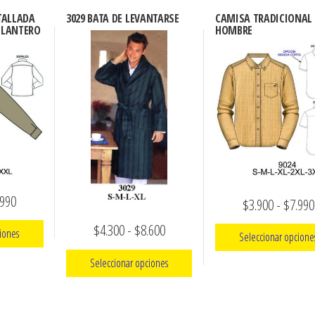
TALLADA
3029 BATA DE LEVANTARSE
CAMISA TRADICIONAL
ELANTERO
HOMBRE
Rango
.990
$
3.900
-
$
7.990
de
Rango
$
4.300
-
$
8.600
iones
Seleccionar opcione
precios:
de
Seleccionar opciones
desde
Este
precios:
ucto
product
$3.900
Este
desde
e
tiene