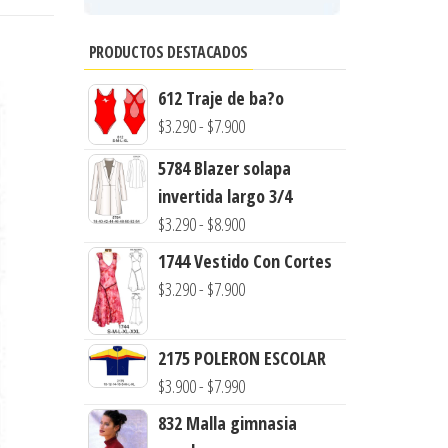
PRODUCTOS DESTACADOS
612 Traje de ba?o
Rango
$
3.290
-
$
7.900
de
5784 Blazer solapa
precios:
invertida largo 3/4
desde
Rango
$
3.290
-
$
8.900
$3.290
de
1744 Vestido Con Cortes
hasta
precios:
Rango
$
3.290
-
$
7.900
$7.900
desde
de
$3.290
precios:
2175 POLERON ESCOLAR
hasta
desde
Rango
$
3.900
-
$
7.990
$8.900
$3.290
de
832 Malla gimnasia
hasta
precios: