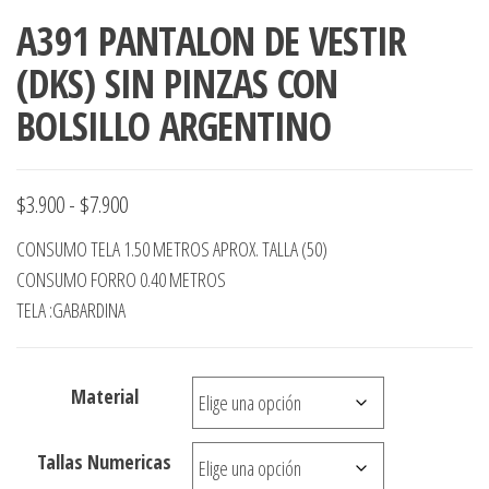
A391 PANTALON DE VESTIR
(DKS) SIN PINZAS CON
BOLSILLO ARGENTINO
Rango
$
3.900
-
$
7.900
de
CONSUMO TELA 1.50 METROS APROX. TALLA (50)
precios:
CONSUMO FORRO 0.40 METROS
desde
TELA :GABARDINA
$3.900
hasta
Material
$7.900
Tallas Numericas