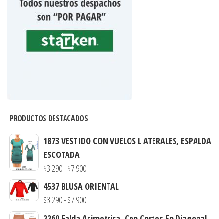
PRODUCTOS DESTACADOS
1873 VESTIDO CON VUELOS L ATERALES, ESPALDA
ESCOTADA
Rango
$
3.290
-
$
7.900
de
4537 BLUSA ORIENTAL
precios:
Rango
$
3.290
-
$
7.900
desde
de
2260 Falda Asimetrica, Con Cortes En Diagonal,