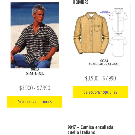
HOMBRE
Rango
$
3.900
-
$
7.990
Rango
de
$
3.900
-
$
7.990
Seleccionar opciones
de
precios:
Seleccionar opciones
Este
precios:
desde
producto
Este
desde
$3.900
tiene
producto
$3.900
hasta
9017 – Camisa entallada
múltiples
cuello Italiano
tiene