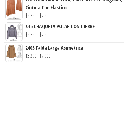
$3.290
precios:
Cintura Con Elastico
hasta
desde
Rango
$
3.290
-
$
7.900
$7.900
$3.290
de
X46 CHAQUETA POLAR CON CIERRE
hasta
precios:
Rango
$
3.290
-
$
7.900
$7.900
desde
de
$3.290
2405 Falda Larga Asimetrica
precios:
hasta
Rango
$
3.290
-
$
7.900
desde
$7.900
de
$3.290
precios:
hasta
desde
$7.900
$3.290
hasta
$7.900