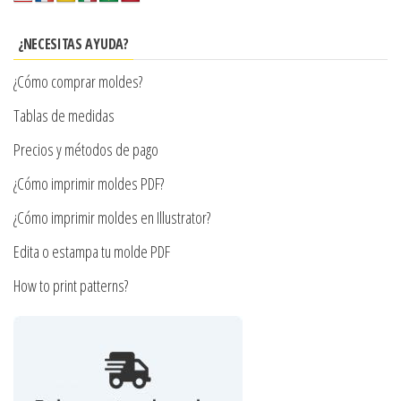
opciones
se
¿NECESITAS AYUDA?
pueden
¿Cómo comprar moldes?
elegir
en
Tablas de medidas
la
Precios y métodos de pago
página
¿Cómo imprimir moldes PDF?
de
producto
¿Cómo imprimir moldes en Illustrator?
Edita o estampa tu molde PDF
How to print patterns?