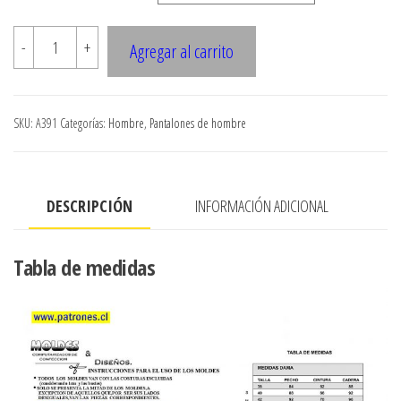
A391
-
+
Agregar al carrito
PANTALON
DE
VESTIR
SKU:
A391
Categorías:
Hombre
,
Pantalones de hombre
(DKS)
SIN
PINZAS
DESCRIPCIÓN
INFORMACIÓN ADICIONAL
CON
BOLSILLO
ARGENTINO
Tabla de medidas
cantidad