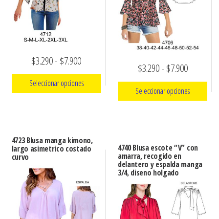
Rango
$
3.290
-
$
7.900
Rango
$
3.290
-
$
7.900
de
de
Seleccionar opciones
Seleccionar opciones
precios:
precios:
Este
desde
Este
desde
producto
$3.290
producto
$3.290
tiene
hasta
4723 Blusa manga kimono,
tiene
hasta
múltiples
4740 Blusa escote “V” con
largo asimetrico costado
múltiples
$7.900
amarra, recogido en
curvo
variantes.
$7.900
delantero y espalda manga
variantes.
3/4, diseno holgado
Las
Las
opciones
opciones
se
se
pueden