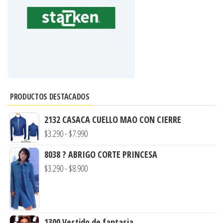
PRODUCTOS DESTACADOS
2132 CASACA CUELLO MAO CON CIERRE
Rango
$
3.290
-
$
7.990
de
8038 ? ABRIGO CORTE PRINCESA
precios:
Rango
$
3.290
-
$
8.900
desde
de
$3.290
precios:
hasta
desde
$7.990
1300 Vestido de fantasia.