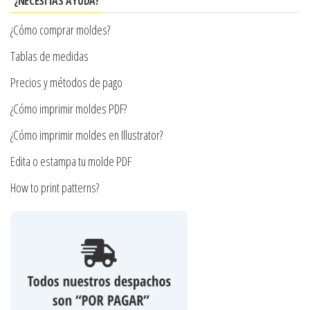
¿NECESITAS AYUDA?
pueden
pueden
elegir
¿Cómo comprar moldes?
elegir
en
en
Tablas de medidas
la
la
página
Precios y métodos de pago
página
de
¿Cómo imprimir moldes PDF?
de
producto
producto
¿Cómo imprimir moldes en Illustrator?
Edita o estampa tu molde PDF
How to print patterns?