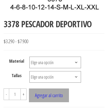
3378 PESCADOR DEPORTIVO
Rango
$
3.290
-
$
7.900
de
precios:
Material
desde
$3.290
Tallas
hasta
$7.900
3378
-
+
Agregar al carrito
PESCADOR
DEPORTIVO