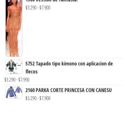
$3.290
Rango
$
3.290
-
$
7.900
hasta
de
$8.900
precios:
desde
$3.290
hasta
$7.900
5752 Tapado tipo kimono con aplicacion de
flecos
Rango
$
3.290
-
$
7.990
de
2160 PARKA CORTE PRINCESA CON CANESU
precios:
Rango
$
3.290
-
$
7.900
desde
de
$3.290
precios:
hasta
desde
$7.990