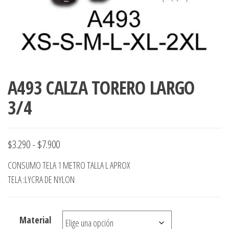
A493 CALZA TORERO LARGO
3/4
Rango
$
3.290
-
$
7.900
de
CONSUMO TELA 1 METRO TALLA L APROX
precios:
TELA :LYCRA DE NYLON
desde
$3.290
Material
hasta