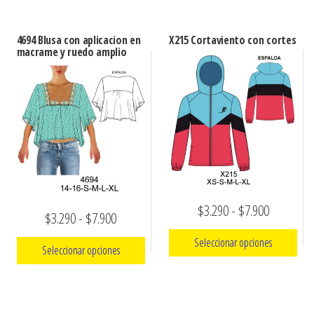
4694 Blusa con aplicacion en
X215 Cortaviento con cortes
macrame y ruedo amplio
Rango
$
3.290
-
$
7.900
Rango
$
3.290
-
$
7.900
de
de
Seleccionar opciones
Seleccionar opciones
precios:
precios:
Este
desde
Este
desde
producto
$3.290
producto
$3.290