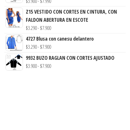
Rango
$
3.900
-
$
7.990
$3.290
de
Z15 VESTIDO CON CORTES EN CINTURA, CON
hasta
precios:
FALDON ABERTURA EN ESCOTE
$7.900
desde
Rango
$
3.290
-
$
7.900
$3.900
de
4727 Blusa con canesu delantero
hasta
precios:
Rango
$
3.290
-
$
7.900
$7.990
desde
de
9932 BUZO RAGLAN CON CORTES AJUSTADO
$3.290
precios:
Rango
$
3.900
-
$
7.900
hasta
desde
de
$7.900
$3.290
precios:
hasta
desde
$7.900
$3.900
hasta
$7.900