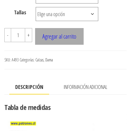
$7.900
Tallas
A493
-
+
Agregar al carrito
CALZA
TORERO
LARGO
SKU:
A493
Categorías:
Calzas
,
Dama
3/4
cantidad
DESCRIPCIÓN
INFORMACIÓN ADICIONAL
Tabla de medidas