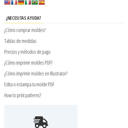
Las
opciones
se
¿NECESITAS AYUDA?
pueden
¿Cómo comprar moldes?
elegir
en
Tablas de medidas
la
Precios y métodos de pago
página
¿Cómo imprimir moldes PDF?
de
producto
¿Cómo imprimir moldes en Illustrator?
Edita o estampa tu molde PDF
How to print patterns?