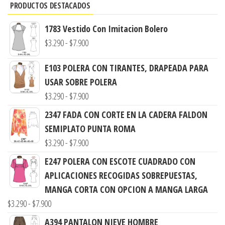
PRODUCTOS DESTACADOS
1783 Vestido Con Imitacion Bolero
Rango
$
3.290
-
$
7.900
de
E103 POLERA CON TIRANTES, DRAPEADA PARA
precios:
USAR SOBRE POLERA
desde
Rango
$
3.290
-
$
7.900
$3.290
de
hasta
2347 FADA CON CORTE EN LA CADERA FALDON
precios:
$7.900
SEMIPLATO PUNTA ROMA
desde
Rango
$
3.290
-
$
7.900
$3.290
de
E247 POLERA CON ESCOTE CUADRADO CON
hasta
precios:
APLICACIONES RECOGIDAS SOBREPUESTAS,
$7.900
desde
MANGA CORTA CON OPCION A MANGA LARGA
$3.290
Rango
$
3.290
-
$
7.900
hasta
de
A394 PANTALON NIEVE HOMBRE