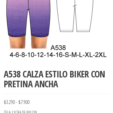
ropa,
accumark , Mol
Graduaciones,
pdf , Moldes A
Ploteo y
Gerber , Santia
Digitalización
accumark,
,www.patrones
Moldes en
pdf, Moldes
Accumark
Gerber,
Santiago-
Chile.
A538 CALZA ESTILO BIKER CON
PRETINA ANCHA
Rango
$
3.290
-
$
7.900
de
TELA: LYCRA DE NYLON