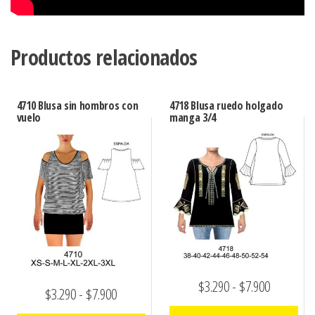
Productos relacionados
4710 Blusa sin hombros con
4718 Blusa ruedo holgado
vuelo
manga 3/4
Rango
$
3.290
-
$
7.900
Rango
$
3.290
-
$
7.900
de