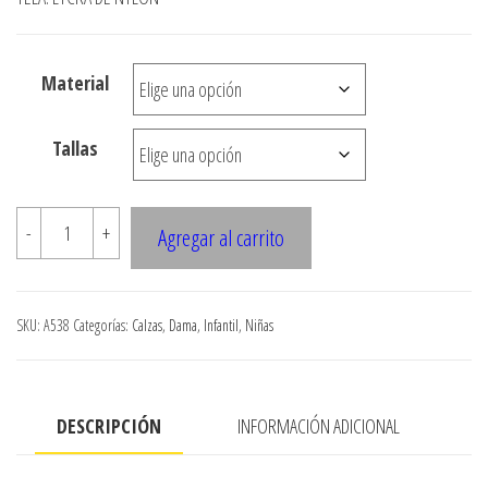
precios:
desde
Material
$3.290
hasta
Tallas
$7.900
A538
-
+
Agregar al carrito
CALZA
ESTILO
BIKER
SKU:
A538
Categorías:
Calzas
,
Dama
,
Infantil
,
Niñas
CON
PRETINA
ANCHA
DESCRIPCIÓN
INFORMACIÓN ADICIONAL
cantidad