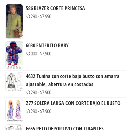
586 BLAZER CORTE PRINCESA
Rango
$
3.290
-
$
7.990
de
precios:
desde
6030 ENTERITO BABY
$3.290
Rango
$
3.000
-
$
7.900
hasta
de
$7.990
precios:
4632 Tunina con corte bajo busto con amarra
desde
ajustable, abertura en costados
$3.000
Rango
$
3.290
-
$
7.900
hasta
de
$7.900
Z77 SOLERA LARGA CON CORTE BAJO EL BUSTO
precios:
Rango
$
3.290
-
$
7.900
desde
de
$3.290
precios:
E655 PETO DEPORTIVO CON TIRANTES