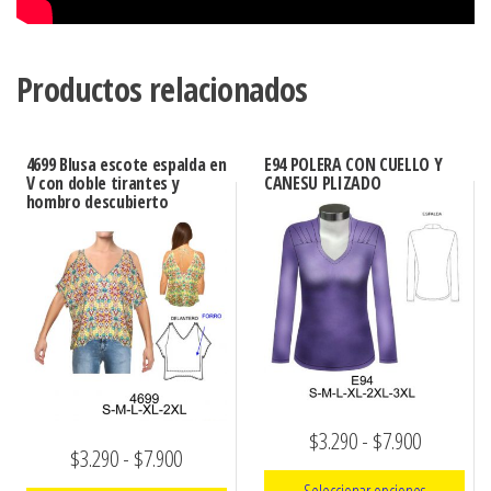
Productos relacionados
4699 Blusa escote espalda en
E94 POLERA CON CUELLO Y
V con doble tirantes y
CANESU PLIZADO
hombro descubierto
Rango
$
3.290
-
$
7.900
Rango
$
3.290
-
$
7.900
de