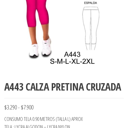
ropa,
accumark , Mol
Graduaciones,
pdf , Moldes A
Ploteo y
Gerber , Santia
Digitalización
accumark,
,www.patrones
Moldes en
pdf, Moldes
Accumark
Gerber,
Santiago-
Chile.
A443 CALZA PRETINA CRUZADA
Rango
$
3.290
-
$
7.900
de
CONSUMO TELA 0.90 METROS (TALLA L) APROX
precios:
TELA : LYCRA ALGODON – LYCRA NYLON