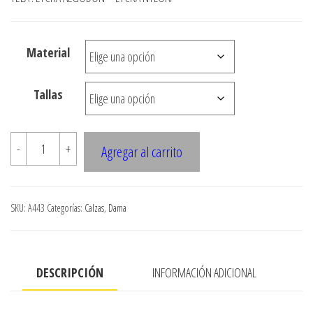
desde
$3.290
Material
hasta
$7.900
Tallas
A443
-
+
Agregar al carrito
CALZA
PRETINA
CRUZADA
SKU:
A443
Categorías:
Calzas
,
Dama
cantidad
DESCRIPCIÓN
INFORMACIÓN ADICIONAL