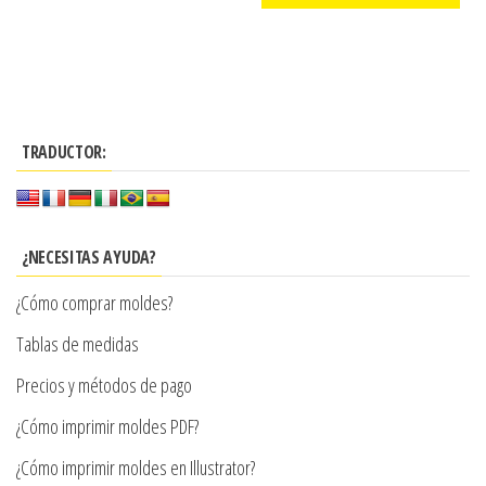
precios:
producto
Este
desde
producto
$3.290
tiene
hasta
múltiples
$7.900
TRADUCTOR:
variantes.
Las
opciones
se
¿NECESITAS AYUDA?
pueden
¿Cómo comprar moldes?
elegir
en
Tablas de medidas
la
Precios y métodos de pago
página
¿Cómo imprimir moldes PDF?
de
producto
¿Cómo imprimir moldes en Illustrator?