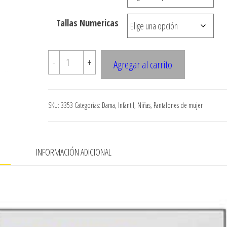
hasta
Tallas Numericas
$7.900
3353
-
+
Agregar al carrito
PANTALON
PRETINA
CON
SKU:
3353
Categorías:
Dama
,
Infantil
,
Niñas
,
Pantalones de mujer
FORMA,
BOLSILLO
FALSO
N
INFORMACIÓN ADICIONAL
cantidad