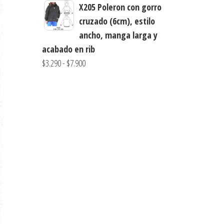
de
$3.000
X205 Poleron con gorro
precios:
hasta
cruzado (6cm), estilo
desde
$7.900
ancho, manga larga y
$3.900
acabado en rib
hasta
Rango
$
3.290
-
$
7.900
$7.900
de
precios:
desde
$3.290
hasta
$7.900