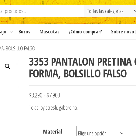
ajo
Buzos
Mascotas
¿Cómo comprar?
Sobre noso
A, BOLSILLO FALSO
3353 PANTALON PRETINA
FORMA, BOLSILLO FALSO
Rango
$
3.290
-
$
7.900
de
Telas: by stresh, gabardina.
precios:
desde
Material
$3.290