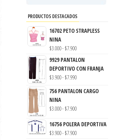
PRODUCTOS DESTACADOS
16702 PETO STRAPLESS
NINA
Rango
$
3.000
-
$
7.900
de
9929 PANTALON
precios:
DEPORTIVO CON FRANJA
desde
Rango
$
3.900
-
$
7.990
$3.000
de
756 PANTALON CARGO
hasta
precios:
NINA
$7.900
desde
Rango
$
3.000
-
$
7.900
$3.900
de
hasta
16756 POLERA DEPORTIVA
precios:
$7.990
Rango
$
3.900
-
$
7.900
desde