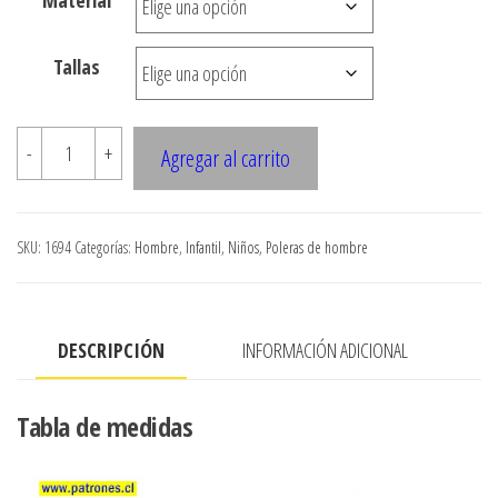
Material
$3.900
hasta
Tallas
$7.990
1694
-
+
Agregar al carrito
POLERA
MANGA
RAGLAN
SKU:
1694
Categorías:
Hombre
,
Infantil
,
Niños
,
Poleras de hombre
CON
CORTES
DELANTERO
DESCRIPCIÓN
INFORMACIÓN ADICIONAL
DEPORTIVA
cantidad
Tabla de medidas