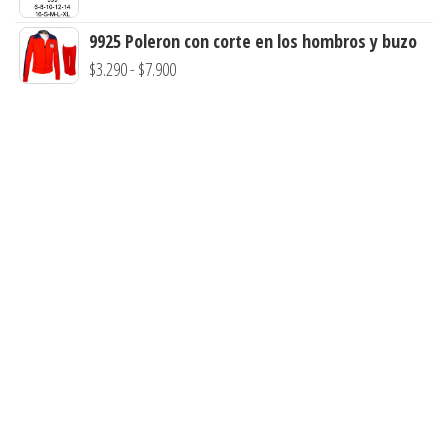
$3.290
9925 Poleron con corte en los hombros y buzo
hasta
Rango
$
3.290
-
$
7.900
$7.900
de
precios:
desde
$3.290
hasta
$7.900