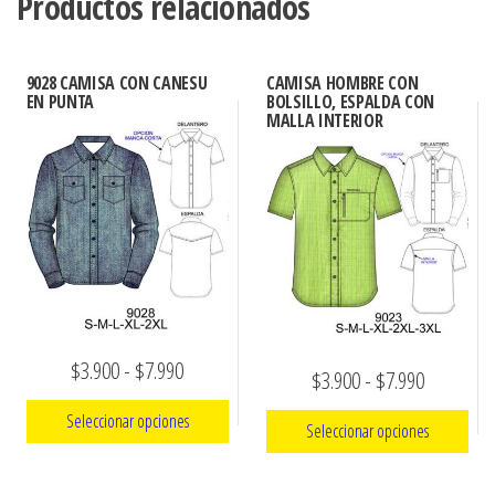
Productos relacionados
9028 CAMISA CON CANESU
CAMISA HOMBRE CON
EN PUNTA
BOLSILLO, ESPALDA CON
MALLA INTERIOR
Rango
$
3.900
-
$
7.990
Rango
$
3.900
-
$
7.990
de
de
Seleccionar opciones
Seleccionar opciones
precios:
precios:
Este
desde
Este
desde