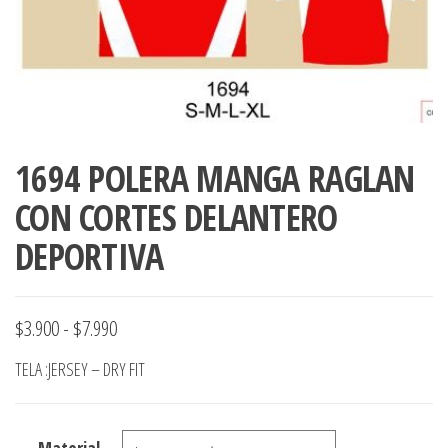
ropa,
accumark , Mol
Graduaciones,
pdf , Moldes A
Ploteo y
Gerber , Santia
Digitalización
accumark,
,www.patrones
Moldes en
pdf, Moldes
Accumark
1694 POLERA MANGA RAGLAN
Gerber,
Santiago-
CON CORTES DELANTERO
Chile.
DEPORTIVA
Rango
$
3.900
-
$
7.990
de
TELA :JERSEY – DRY FIT
precios:
desde