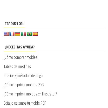
hasta
múltiples
producto
$4.300
$7.990
variantes.
tiene
hasta
Las
múltiples
$9.900
opciones
TRADUCTOR:
variantes.
se
Las
pueden
opciones
elegir
se
¿NECESITAS AYUDA?
en
pueden
¿Cómo comprar moldes?
la
elegir
página
en
Tablas de medidas
de
la
Precios y métodos de pago
producto
página
¿Cómo imprimir moldes PDF?
de
producto
¿Cómo imprimir moldes en Illustrator?
Edita o estampa tu molde PDF