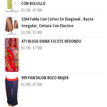
CON BOLSILLO
Rango
$
3.290
-
$
7.900
de
2264 Falda Con Cortes En Diagonal , Basta
precios:
Irregular, Cintura Con Elastico
desde
Rango
$
3.290
-
$
7.900
$3.290
de
471 BLUSA DAMA ESCOTE REDONDO
hasta
precios:
Rango
$
3.290
-
$
7.900
$7.900
desde
de
$3.290
precios:
hasta
desde
$7.900
$3.290
999 PANTALON BUZO MUJER
hasta
Rango
$
3.290
-
$
7.900
$7.900
de
precios:
desde