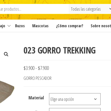
ajo
Buzos
Mascotas
¿Cómo comprar?
Sobre noso
023 GORRO TREKKING
Rango
$
3.900
-
$
7.900
de
GORRO PESCADOR
precios:
desde
Material
$3.900
hasta