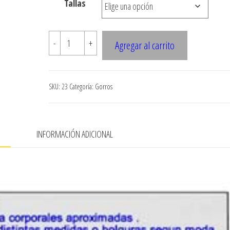
Tallas
$7.900
023
-
+
Agregar al carrito
GORRO
TREKKING
cantidad
SKU:
23
Categoría:
Gorros
N
INFORMACIÓN ADICIONAL