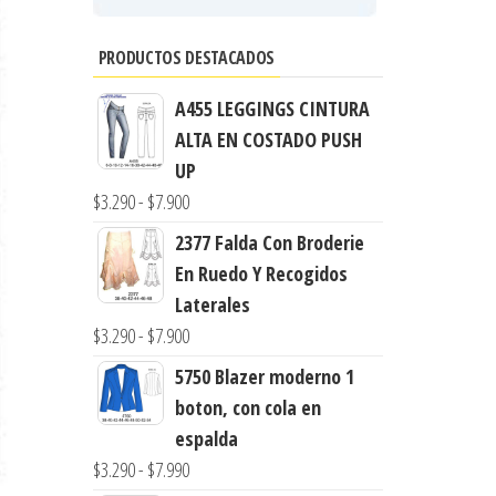
PRODUCTOS DESTACADOS
A455 LEGGINGS CINTURA
ALTA EN COSTADO PUSH
UP
Rango
$
3.290
-
$
7.900
de
2377 Falda Con Broderie
precios:
En Ruedo Y Recogidos
desde
Laterales
$3.290
Rango
$
3.290
-
$
7.900
hasta
de
5750 Blazer moderno 1
$7.900
precios:
boton, con cola en
desde
espalda
$3.290
Rango
$
3.290
-
$
7.990
hasta