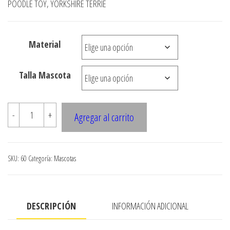
POODLE TOY, YORKSHIRE TERRIE
precios:
desde
Material
$3.290
hasta
Talla Mascota
$5.900
060
-
+
Agregar al carrito
Poleron
con
gorro
SKU:
60
Categoría:
Mascotas
manga
raglan
cantidad
DESCRIPCIÓN
INFORMACIÓN ADICIONAL