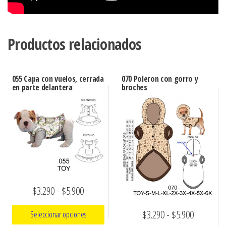
Productos relacionados
055 Capa con vuelos, cerrada
070 Poleron con gorro y
en parte delantera
broches
Rango
$
3.290
-
$
5.900
de
Rango
$
3.290
-
$
5.900
Seleccionar opciones
precios: