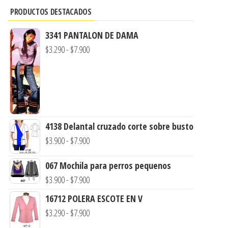
PRODUCTOS DESTACADOS
3341 PANTALON DE DAMA
Rango
$
3.290
-
$
7.900
de
precios:
desde
$3.290
hasta
4138 Delantal cruzado corte sobre busto
$7.900
Rango
$
3.900
-
$
7.900
de
067 Mochila para perros pequenos
precios:
Rango
$
3.900
-
$
7.900
desde
de
$3.900
16712 POLERA ESCOTE EN V
precios:
hasta
Rango
$
3.290
-
$
7.900
desde
$7.900
de