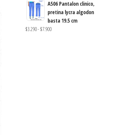
de
A506 Pantalon clinico,
hasta
precios:
pretina lycra algodon
$7.990
desde
basta 19.5 cm
$3.000
Rango
$
3.290
-
$
7.900
hasta
de
$7.900
precios:
desde
$3.290
hasta
$7.900