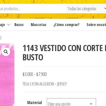
ajo
Buzos
Mascotas
¿Cómo comprar?
Sobre noso
O
1143 VESTIDO CON CORTE 
BUSTO
Rango
$
3.000
-
$
7.900
de
TELA: LYCRA ALGODON – JERSEY
precios:
desde
Material
$3.000