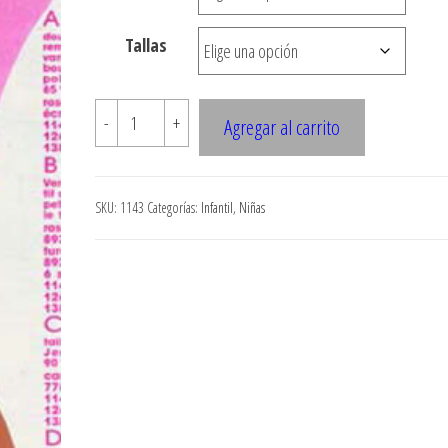
hasta
Tallas
$7.900
1143
-
+
Agregar al carrito
VESTIDO
CON
CORTE
SKU:
1143
Categorías:
Infantil
,
Niñas
DE
BUSTO
cantidad