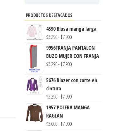
PRODUCTOS DESTACADOS
4590 Blusa manga larga
Rango
$
3.290
-
$
7.900
de
9956FRANJA PANTALON
precios:
BUZO MUJER CON FRANJA
desde
Rango
$
3.290
-
$
7.900
$3.290
de
hasta
precios:
5676 Blazer con corte en
$7.900
desde
cintura
Rango
$3.290
$
3.290
-
$
7.990
de
hasta
1957 POLERA MANGA
precios:
$7.900
RAGLAN
desde
Rango
$
3.000
-
$
7.900
$3.290