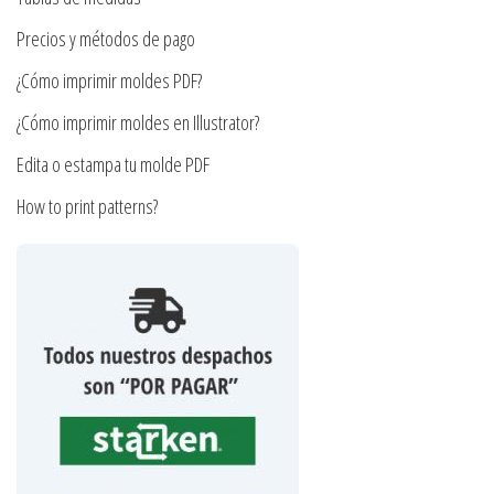
la
la
Precios y métodos de pago
página
página
de
¿Cómo imprimir moldes PDF?
de
producto
producto
¿Cómo imprimir moldes en Illustrator?
Edita o estampa tu molde PDF
How to print patterns?