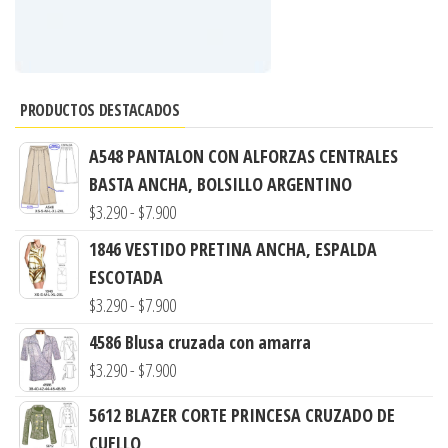
PRODUCTOS DESTACADOS
A548 PANTALON CON ALFORZAS CENTRALES
BASTA ANCHA, BOLSILLO ARGENTINO
Rango
$
3.290
-
$
7.900
de
1846 VESTIDO PRETINA ANCHA, ESPALDA
precios:
ESCOTADA
desde
Rango
$
3.290
-
$
7.900
$3.290
de
4586 Blusa cruzada con amarra
hasta
precios:
Rango
$
3.290
-
$
7.900
$7.900
desde
de
5612 BLAZER CORTE PRINCESA CRUZADO DE
$3.290
precios:
CUELLO
hasta