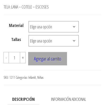
de
TELA :LANA – COTELE – ESCOSES
precios:
desde
Material
$3.000
hasta
Tallas
$7.900
1211
-
+
Agregar al carrito
JUMPER
NINA
ABOTONADO
SKU:
1211
Categorías:
Infantil
,
Niñas
cantidad
DESCRIPCIÓN
INFORMACIÓN ADICIONAL