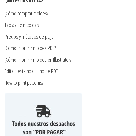
en
¿NECESITAS AYUDA?
pueden
la
¿Cómo comprar moldes?
elegir
página
en
Tablas de medidas
de
la
producto
Precios y métodos de pago
página
¿Cómo imprimir moldes PDF?
de
producto
¿Cómo imprimir moldes en Illustrator?
Edita o estampa tu molde PDF
How to print patterns?