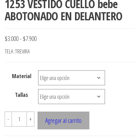
1253 VESTIDO CUELLO bebe
ABOTONADO EN DELANTERO
Rango
$
3.000
-
$
7.900
de
TELA :TREVIRA
precios:
desde
Material
$3.000
hasta
Tallas
$7.900
1253
-
+
Agregar al carrito
VESTIDO
CUELLO