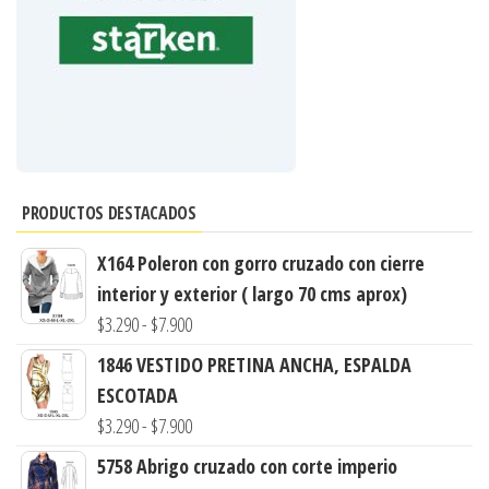
PRODUCTOS DESTACADOS
X164 Poleron con gorro cruzado con cierre
interior y exterior ( largo 70 cms aprox)
Rango
$
3.290
-
$
7.900
de
1846 VESTIDO PRETINA ANCHA, ESPALDA
precios:
ESCOTADA
desde
Rango
$
3.290
-
$
7.900
$3.290
de
5758 Abrigo cruzado con corte imperio
hasta
precios: