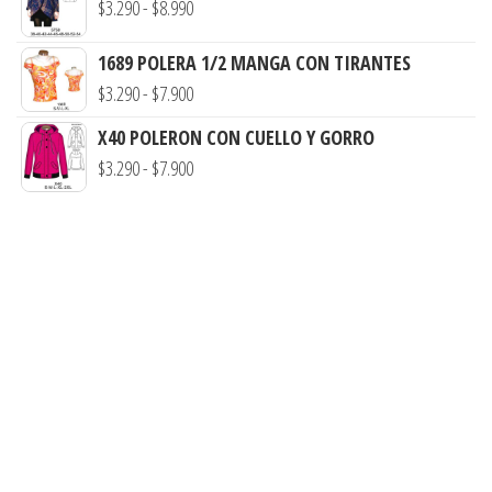
Rango
$
3.290
-
$
8.990
$7.900
desde
de
$3.290
1689 POLERA 1/2 MANGA CON TIRANTES
precios:
hasta
Rango
$
3.290
-
$
7.900
desde
$7.900
de
$3.290
X40 POLERON CON CUELLO Y GORRO
precios:
hasta
Rango
$
3.290
-
$
7.900
desde
$8.990
de
$3.290
precios:
hasta
desde
$7.900
$3.290
hasta
$7.900