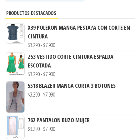
PRODUCTOS DESTACADOS
X39 POLERON MANGA PESTA?A CON CORTE EN
CINTURA
Rango
$
3.290
-
$
7.900
de
Z53 VESTIDO CORTE CINTURA ESPALDA
precios:
ESCOTADA
desde
Rango
$
3.290
-
$
7.900
$3.290
de
5518 BLAZER MANGA CORTA 3 BOTONES
hasta
precios:
Rango
$
3.290
-
$
7.990
$7.900
desde
de
$3.290
precios:
hasta
762 PANTALON BUZO MUJER
desde
$7.900
Rango
$
3.290
-
$
7.900
$3.290
de
hasta