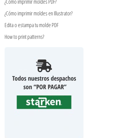
¿Cómo imprimir moldes PDF?
de
producto
¿Cómo imprimir moldes en Illustrator?
Edita o estampa tu molde PDF
How to print patterns?