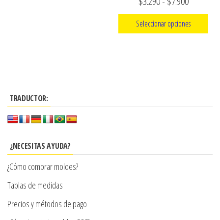
Rango
$
3.290
-
$
7.900
página
de
Seleccionar opciones
de
precios:
producto
Este
desde
producto
$3.290
tiene
hasta
múltiples
$7.900
TRADUCTOR:
variantes.
Las
opciones
se
¿NECESITAS AYUDA?
pueden
¿Cómo comprar moldes?
elegir
en
Tablas de medidas
la
Precios y métodos de pago
página