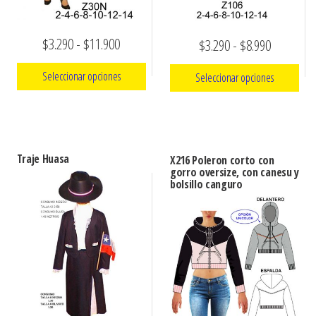
Rango
$
3.290
-
$
11.900
Rango
$
3.290
-
$
8.990
de
de
Seleccionar opciones
Seleccionar opciones
precios:
precios:
Este
desde
Este
desde
producto
producto
$3.290
$3.290
tiene
tiene
hasta
hasta
Traje Huasa
X216 Poleron corto con
múltiples
múltiples
gorro oversize, con canesu y
$11.900
$8.990
bolsillo canguro
variantes.
variantes.
Las
Las
opciones
opciones
se
se
pueden
pueden
elegir
elegir
en
en