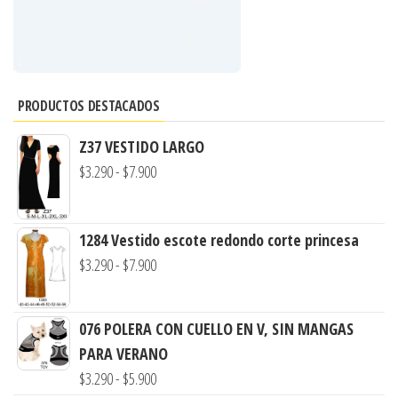
PRODUCTOS DESTACADOS
Z37 VESTIDO LARGO
Rango
$
3.290
-
$
7.900
de
precios:
1284 Vestido escote redondo corte princesa
desde
Rango
$
3.290
-
$
7.900
$3.290
de
hasta
precios:
$7.900
076 POLERA CON CUELLO EN V, SIN MANGAS
desde
PARA VERANO
$3.290
Rango
$
3.290
-
$
5.900
hasta