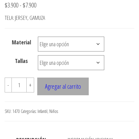
Rango
$
3.900
-
$
7.900
de
TELA: JERSEY, GAMUZA
precios:
desde
Material
$3.900
hasta
Tallas
$7.900
1470
-
+
Agregar al carrito
POLERA
MANGA
RAGLAN,
SKU:
1470
Categorías:
Infantil
,
Niños
SHORT
ELASTICADO
cantidad