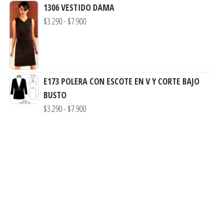
de
1306 VESTIDO DAMA
$7.900
precios:
Rango
$
3.290
-
$
7.900
desde
de
$3.290
precios:
hasta
desde
$5.900
$3.290
E173 POLERA CON ESCOTE EN V Y CORTE BAJO
hasta
BUSTO
$7.900
Rango
$
3.290
-
$
7.900
de
precios:
desde
$3.290
hasta
$7.900