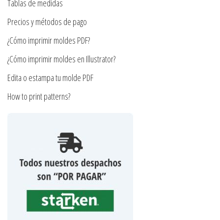
en
Tablas de medidas
la
la
Precios y métodos de pago
página
página
de
¿Cómo imprimir moldes PDF?
de
producto
producto
¿Cómo imprimir moldes en Illustrator?
Edita o estampa tu molde PDF
How to print patterns?