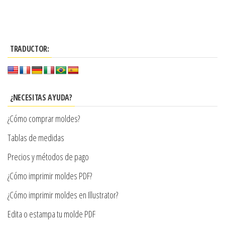
producto
$4.300
tiene
hasta
múltiples
$8.600
TRADUCTOR:
variantes.
Las
opciones
se
¿NECESITAS AYUDA?
pueden
¿Cómo comprar moldes?
elegir
en
Tablas de medidas
la
Precios y métodos de pago
página
¿Cómo imprimir moldes PDF?
de
producto
¿Cómo imprimir moldes en Illustrator?
Edita o estampa tu molde PDF