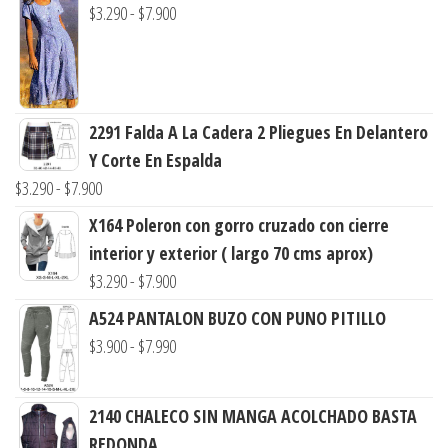
Rango
$
3.290
-
$
7.900
de
precios:
desde
$3.290
2291 Falda A La Cadera 2 Pliegues En Delantero
hasta
Y Corte En Espalda
$7.900
Rango
$
3.290
-
$
7.900
de
X164 Poleron con gorro cruzado con cierre
precios:
interior y exterior ( largo 70 cms aprox)
desde
Rango
$
3.290
-
$
7.900
$3.290
de
A524 PANTALON BUZO CON PUNO PITILLO
hasta
precios:
Rango
$
3.900
-
$
7.990
$7.900
desde
de
$3.290
precios:
2140 CHALECO SIN MANGA ACOLCHADO BASTA
hasta
desde
REDONDA
$7.900