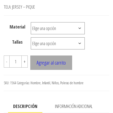
de
TELA: JERSEY – PIQUE
precios:
desde
Material
$3.900
hasta
Tallas
$7.990
1564
-
+
Agregar al carrito
POLERA
PIQUE
HOMBRE
SKU:
1564
Categorías:
Hombre
,
Infantil
,
Niños
,
Poleras de hombre
MANGA
RAGLAN
cantidad
DESCRIPCIÓN
INFORMACIÓN ADICIONAL