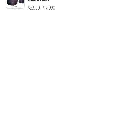
$3.900
Rango
$
3.900
-
$
7.990
hasta
de
$7.990
precios:
desde
$3.900
hasta
$7.990