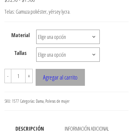
de
Telas: Gamuza poliéster, yérsey lycra.
precios:
desde
Material
$3.290
hasta
Tallas
$7.900
1577
-
+
Agregar al carrito
POLERA
DAMA
CON
SKU:
1577
Categorías:
Dama
,
Poleras de mujer
ELASTICO
cantidad
DESCRIPCIÓN
INFORMACIÓN ADICIONAL