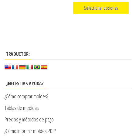
producto
de
Seleccionar opciones
precios:
Este
desde
producto
$3.290
tiene
hasta
múltiples
$7.900
TRADUCTOR:
variantes.
Las
opciones
se
¿NECESITAS AYUDA?
pueden
¿Cómo comprar moldes?
elegir
en
Tablas de medidas
la
Precios y métodos de pago
página
¿Cómo imprimir moldes PDF?
de