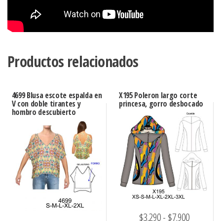
Productos relacionados
4699 Blusa escote espalda en
X195 Poleron largo corte
V con doble tirantes y
princesa, gorro desbocado
hombro descubierto
Rango
$
3.290
-
$
7.900