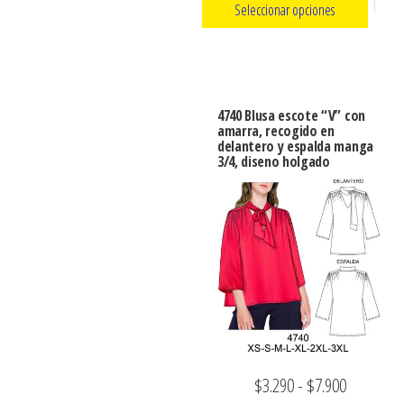
de
Seleccionar opciones
de
precios:
producto
producto
Este
desde
producto
$3.290
tiene
hasta
4740 Blusa escote “V” con
múltiples
amarra, recogido en
$7.900
delantero y espalda manga
variantes.
3/4, diseno holgado
Las
opciones
se
pueden
elegir
en
la
página
de
Rango
$
3.290
-
$
7.900