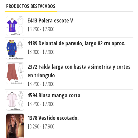
PRODUCTOS DESTACADOS
E413 Polera escote V
Rango
$
3.290
-
$
7.900
de
4189 Delantal de parvulo, largo 82 cm aprox.
precios:
Rango
$
3.900
-
$
7.900
desde
de
$3.290
2372 Falda larga con basta asimetrica y cortes
precios:
hasta
en triangulo
desde
$7.900
Rango
$
3.290
-
$
7.900
$3.900
de
hasta
4594 Blusa manga corta
precios:
$7.900
Rango
$
3.290
-
$
7.900
desde
de
1378 Vestido escotado.
$3.290
precios:
Rango
$
3.290
-
$
7.900
hasta
desde
de
$7.900