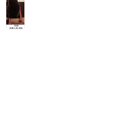
$3.290
precios:
hasta
desde
$7.900
$3.290
hasta
$7.900