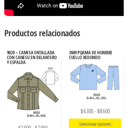
Productos relacionados
9020 – CAMISA ENTALLADA
3049 PIJAMA DE HOMBRE
CON CANESU EN DELANTERO
CUELLO REDONDO
Y ESPALDA
Rango
$
4.300
-
$
8.600
de
Seleccionar opciones
Rango
$
3.900
-
$
7.990