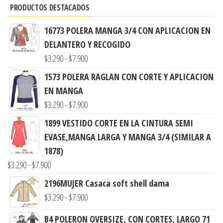
PRODUCTOS DESTACADOS
16773 POLERA MANGA 3/4 CON APLICACION EN
DELANTERO Y RECOGIDO
Rango
$
3.290
-
$
7.900
de
1573 POLERA RAGLAN CON CORTE Y APLICACION
precios:
EN MANGA
desde
Rango
$
3.290
-
$
7.900
$3.290
de
1899 VESTIDO CORTE EN LA CINTURA SEMI
hasta
precios:
EVASE,MANGA LARGA Y MANGA 3/4 (SIMILAR A
$7.900
desde
1878)
$3.290
Rango
$
3.290
-
$
7.900
hasta
de
2196MUJER Casaca soft shell dama
$7.900
precios:
Rango
$
3.290
-
$
7.900
desde
de
B4 POLERON OVERSIZE, CON CORTES, LARGO 71
$3.290