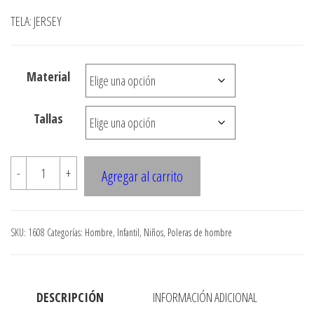
de
TELA: JERSEY
precios:
desde
Material
$3.900
hasta
Tallas
$7.990
1608
-
+
Agregar al carrito
POLERA
RAGLAN
CON
SKU:
1608
Categorías:
Hombre
,
Infantil
,
Niños
,
Poleras de hombre
CORTES
cantidad
DESCRIPCIÓN
INFORMACIÓN ADICIONAL