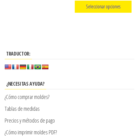
de
Seleccionar opciones
precios:
Este
desde
producto
$4.300
tiene
hasta
múltiples
$8.600
TRADUCTOR:
variantes.
Las
opciones
se
¿NECESITAS AYUDA?
pueden
¿Cómo comprar moldes?
elegir
en
Tablas de medidas
la
Precios y métodos de pago
página
¿Cómo imprimir moldes PDF?
de