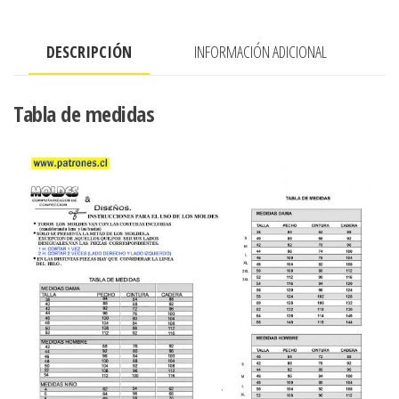
CON
CORTES
DESCRIPCIÓN
INFORMACIÓN ADICIONAL
EN
EL
BUSTO
Tabla de medidas
cantidad