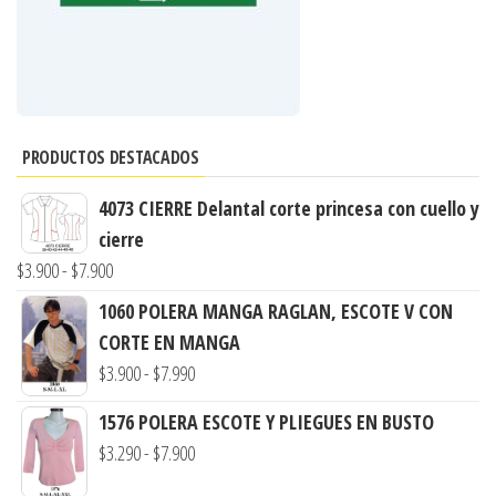
PRODUCTOS DESTACADOS
4073 CIERRE Delantal corte princesa con cuello y
cierre
Rango
$
3.900
-
$
7.900
de
1060 POLERA MANGA RAGLAN, ESCOTE V CON
precios:
CORTE EN MANGA
desde
Rango
$
3.900
-
$
7.990
$3.900
de
1576 POLERA ESCOTE Y PLIEGUES EN BUSTO
hasta
precios:
Rango
$
3.290
-
$
7.900
$7.900
desde
de
$3.900