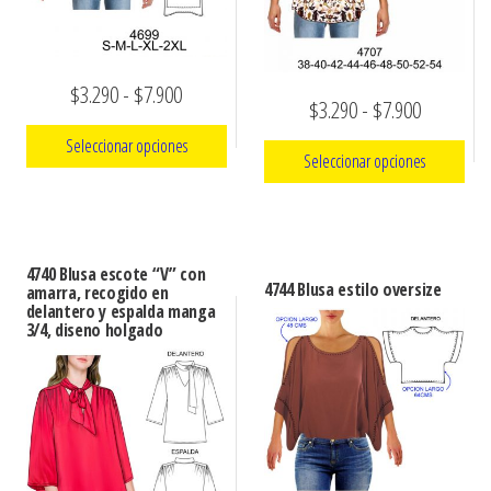
Rango
$
3.290
-
$
7.900
Rango
$
3.290
-
$
7.900
de
de
Seleccionar opciones
Seleccionar opciones
precios:
precios:
Este
desde
Este
desde
producto
$3.290
producto
$3.290
tiene
hasta
tiene
4740 Blusa escote “V” con
hasta
4744 Blusa estilo oversize
múltiples
amarra, recogido en
múltiples
$7.900
delantero y espalda manga
variantes.
$7.900
3/4, diseno holgado
variantes.
Las
Las
opciones
opciones
se
se
pueden
pueden
elegir
elegir