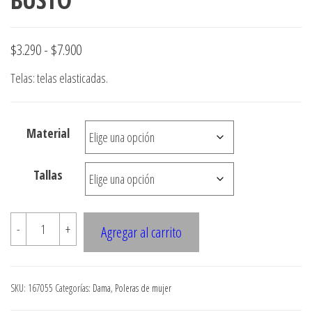
Rango
$
3.290
-
$
7.900
de
Telas: telas elasticadas.
precios:
desde
Material
$3.290
hasta
Tallas
$7.900
16705
-
+
Agregar al carrito
POLERA
CON
MANGA
SKU:
167055
Categorías:
Dama
,
Poleras de mujer
PESTANA,