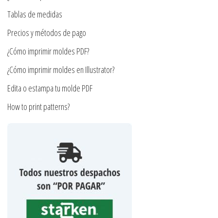
la
en
Tablas de medidas
página
la
Precios y métodos de pago
de
página
producto
¿Cómo imprimir moldes PDF?
de
producto
¿Cómo imprimir moldes en Illustrator?
Edita o estampa tu molde PDF
How to print patterns?