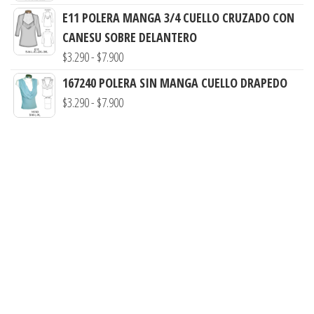
precios:
E11 POLERA MANGA 3/4 CUELLO CRUZADO CON
hasta
desde
CANESU SOBRE DELANTERO
$7.990
$3.290
Rango
$
3.290
-
$
7.900
hasta
de
167240 POLERA SIN MANGA CUELLO DRAPEDO
$7.900
precios:
Rango
$
3.290
-
$
7.900
desde
de
$3.290
precios:
hasta
desde
$7.900
$3.290
hasta
$7.900