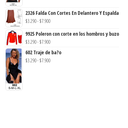
desde
de
$3.290
precios:
2326 Falda Con Cortes En Delantero Y Espalda
hasta
desde
Rango
$
3.290
-
$
7.900
$7.990
$3.290
de
9925 Poleron con corte en los hombros y buzo
hasta
precios:
Rango
$
3.290
-
$
7.900
$7.900
desde
de
602 Traje de ba?o
$3.290
precios:
Rango
$
3.290
-
$
7.900
hasta
desde
de
$7.900
$3.290
precios:
hasta
desde
$7.900
$3.290
hasta
$7.900