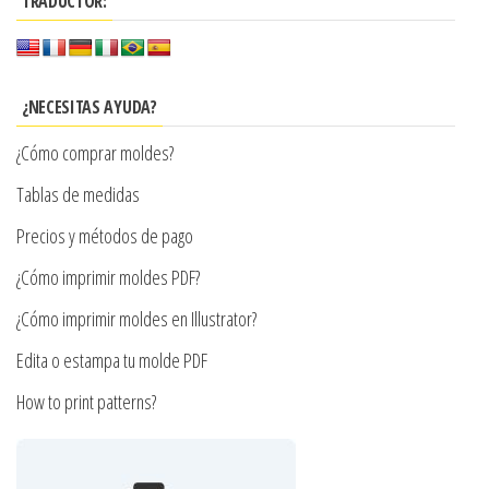
$7.990
TRADUCTOR:
variantes.
Las
opciones
se
¿NECESITAS AYUDA?
pueden
¿Cómo comprar moldes?
elegir
en
Tablas de medidas
la
Precios y métodos de pago
página
¿Cómo imprimir moldes PDF?
de
producto
¿Cómo imprimir moldes en Illustrator?
Edita o estampa tu molde PDF
How to print patterns?