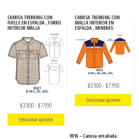
CAMISA TREKKING CON
CAMISA TREKKING CON
FUELLE EN ESPALDA , FORRO
MALLA INTERIOR EN
INTERIOR MALLA
ESPALDA , MINERAS
Rango
$
3.900
-
$
7.990
de
Seleccionar opciones
Rango
$
3.900
-
$
7.990
precios:
de
Este
desde
Seleccionar opciones
producto
precios:
$3.900
tiene
Este
desde
hasta
9016 – Camisa entallada