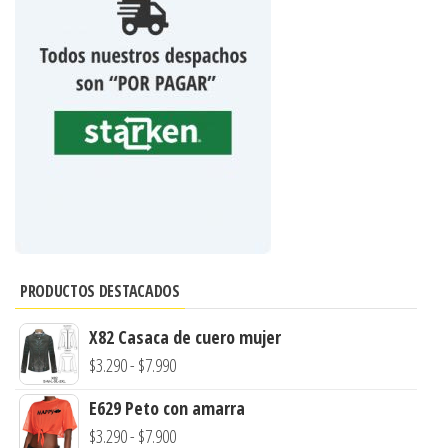
PRODUCTOS DESTACADOS
X82 Casaca de cuero mujer
Rango
$
3.290
-
$
7.990
de
E629 Peto con amarra
precios:
Rango
$
3.290
-
$
7.900