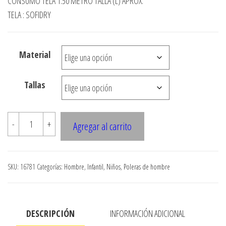
CONSUMO TELA 1.50 METRO TALLA (L) APROX.
precios:
TELA : SOFIDRY
desde
$3.900
Material
hasta
$7.990
Tallas
16781
-
+
Agregar al carrito
POLERA
DEPORTIVA
MANGA
SKU:
16781
Categorías:
Hombre
,
Infantil
,
Niños
,
Poleras de hombre
LARGA
cantidad
DESCRIPCIÓN
INFORMACIÓN ADICIONAL