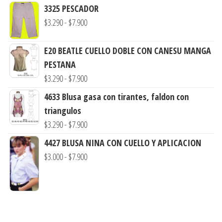
de
3325 PESCADOR
precios:
Rango
$
3.290
-
$
7.900
desde
de
$3.000
precios:
E20 BEATLE CUELLO DOBLE CON CANESU MANGA
hasta
desde
PESTANA
$7.900
$3.290
Rango
$
3.290
-
$
7.900
hasta
de
4633 Blusa gasa con tirantes, faldon con
$7.900
precios:
triangulos
desde
Rango
$
3.290
-
$
7.900
$3.290
de
4427 BLUSA NINA CON CUELLO Y APLICACION
hasta
precios:
Rango
$
3.000
-
$
7.900
$7.900
desde
de
$3.290
precios:
hasta
desde
$7.900
$3.000