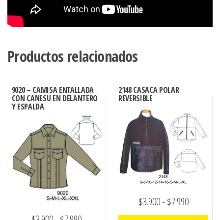
Productos relacionados
9020 – CAMISA ENTALLADA
2148 CASACA POLAR
CON CANESU EN DELANTERO
REVERSIBLE
Y ESPALDA
Rango
$
3.900
-
$
7.990
de
Rango
$
3.900
-
$
7.990