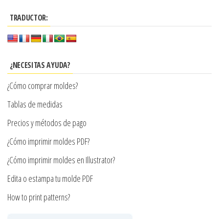
hasta
múltiples
$7.990
TRADUCTOR:
variantes.
Las
opciones
se
¿NECESITAS AYUDA?
pueden
¿Cómo comprar moldes?
elegir
en
Tablas de medidas
la
Precios y métodos de pago
página
¿Cómo imprimir moldes PDF?
de
producto
¿Cómo imprimir moldes en Illustrator?
Edita o estampa tu molde PDF
How to print patterns?