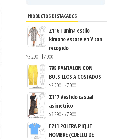
PRODUCTOS DESTACADOS
Z116 Tunina estilo
kimono escote en V con
recogido
Rango
$
3.290
-
$
7.900
de
798 PANTALON CON
precios:
BOLSILLOS A COSTADOS
desde
Rango
$
3.290
-
$
7.900
$3.290
de
Z117 Vestido casual
hasta
precios:
asimetrico
$7.900
desde
Rango
$
3.290
-
$
7.900
$3.290
de
E211 POLERA PIQUE
hasta
precios:
HOMBRE (CUELLO DE
$7.900