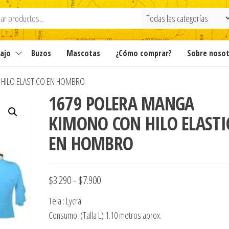
ajo
Buzos
Mascotas
¿Cómo comprar?
Sobre noso
HILO ELASTICO EN HOMBRO
1679 POLERA MANGA
KIMONO CON HILO ELASTI
EN HOMBRO
Rango
$
3.290
-
$
7.900
de
Tela : Lycra
precios:
Consumo: (Talla L) 1.10 metros aprox.