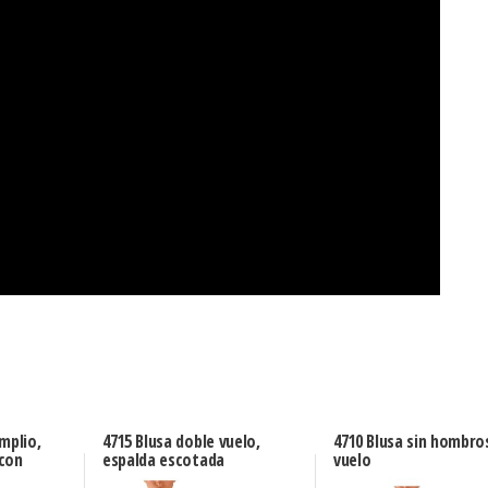
mplio,
4715 Blusa doble vuelo,
4710 Blusa sin hombro
con
espalda escotada
vuelo