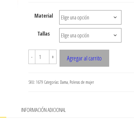
desde
$3.290
Material
hasta
$7.900
Tallas
1679
-
+
Agregar al carrito
POLERA
MANGA
KIMONO
SKU:
1679
Categorías:
Dama
,
Poleras de mujer
CON
HILO
ELASTICO
N
INFORMACIÓN ADICIONAL
EN
HOMBRO
cantidad