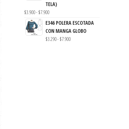
desde
TELA)
$3.290
Rango
$
3.900
-
$
7.900
hasta
de
E346 POLERA ESCOTADA
$7.900
precios:
CON MANGA GLOBO
desde
Rango
$
3.290
-
$
7.900
$3.900
de
hasta
precios:
$7.900
desde
$3.290
hasta
$7.900