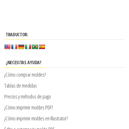
Este
desde
producto
$3.290
tiene
hasta
múltiples
$7.900
TRADUCTOR:
variantes.
Las
opciones
se
¿NECESITAS AYUDA?
pueden
¿Cómo comprar moldes?
elegir
en
Tablas de medidas
la
Precios y métodos de pago
página
¿Cómo imprimir moldes PDF?
de
producto
¿Cómo imprimir moldes en Illustrator?