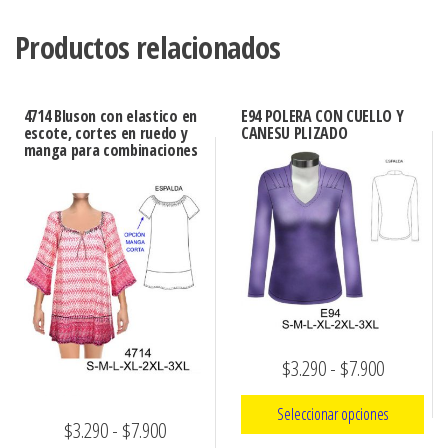
Productos relacionados
4714 Bluson con elastico en
E94 POLERA CON CUELLO Y
escote, cortes en ruedo y
CANESU PLIZADO
manga para combinaciones
Rango
$
3.290
-
$
7.900
de
Seleccionar opciones
Rango
$
3.290
-
$
7.900
precios: