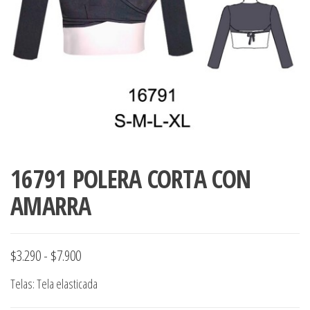
ropa,
accumark , Mol
Graduaciones,
pdf , Moldes A
Ploteo y
Gerber , Santia
Digitalización
accumark,
,www.patrones
Moldes en
pdf, Moldes
Accumark
Gerber,
Santiago-
Chile.
16791 POLERA CORTA CON
AMARRA
Rango
$
3.290
-
$
7.900
de
Telas: Tela elasticada
precios: