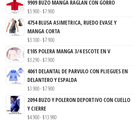
9909 BUZO MANGA RAGLAN CON GORRO
Rango
$
3.900
-
$
7.900
de
4754 BLUSA ASIMETRICA, RUEDO EVASE Y
precios:
MANGA CORTA
desde
Rango
$
3.100
-
$
7.900
$3.900
de
E105 POLERA MANGA 3/4 ESCOTE EN V
hasta
precios:
Rango
$
3.290
-
$
7.900
$7.900
desde
de
4061 DELANTAL DE PARVULO CON PLIEGUES EN
$3.100
precios:
DELANTERO Y ESPALDA
hasta
desde
Rango
$
3.900
-
$
7.900
$7.900
$3.290
de
2094 BUZO Y POLERON DEPORTIVO CON CUELLO
hasta
precios:
Y CIERRE
$7.900
desde
Rango
$
4.900
-
$
13.980
$3.900
de
hasta
precios: