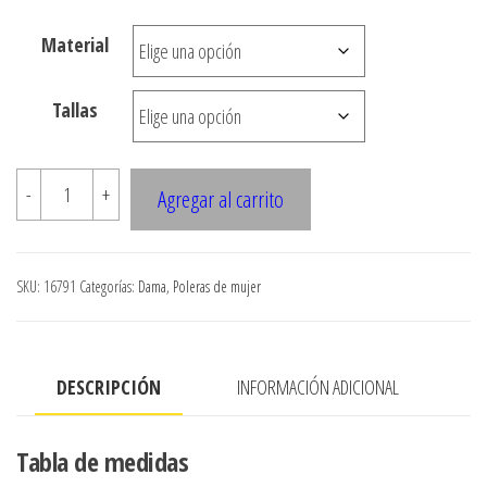
desde
Material
$3.290
hasta
Tallas
$7.900
16791
-
+
Agregar al carrito
POLERA
CORTA
CON
SKU:
16791
Categorías:
Dama
,
Poleras de mujer
AMARRA
cantidad
DESCRIPCIÓN
INFORMACIÓN ADICIONAL
Tabla de medidas