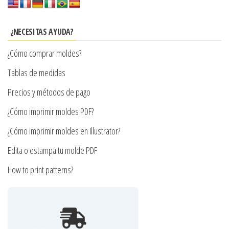
Las
opciones
se
¿NECESITAS AYUDA?
pueden
¿Cómo comprar moldes?
elegir
en
Tablas de medidas
la
Precios y métodos de pago
página
¿Cómo imprimir moldes PDF?
de
producto
¿Cómo imprimir moldes en Illustrator?
Edita o estampa tu molde PDF
How to print patterns?