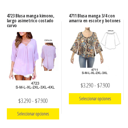
4723 Blusa manga kimono,
4711 Blusa manga 3/4 con
largo asimetrico costado
amarra en escote y botones
curvo
Rango
$
3.290
-
$
7.900
de
Seleccionar opciones
Rango
$
3.290
-
$
7.900
precios:
de
Este
desde
Seleccionar opciones
precios:
producto
$3.290
Este