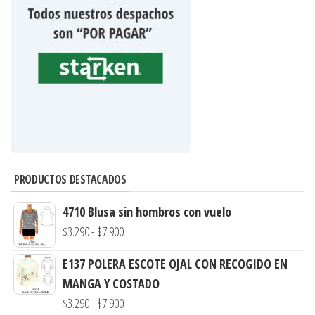
PRODUCTOS DESTACADOS
4710 Blusa sin hombros con vuelo
Rango
$
3.290
-
$
7.900
de
E137 POLERA ESCOTE OJAL CON RECOGIDO EN
precios:
MANGA Y COSTADO
desde
Rango
$
3.290
-
$
7.900
$3.290