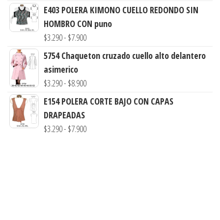
de
hasta
E403 POLERA KIMONO CUELLO REDONDO SIN
precios:
$7.900
HOMBRO CON puno
desde
Rango
$
3.290
-
$
7.900
$3.290
de
5754 Chaqueton cruzado cuello alto delantero
hasta
precios:
asimerico
$7.900
desde
Rango
$
3.290
-
$
8.900
$3.290
de
E154 POLERA CORTE BAJO CON CAPAS
hasta
precios:
DRAPEADAS
$7.900
desde
Rango
$
3.290
-
$
7.900
$3.290
de
hasta
precios:
$8.900
desde
$3.290
hasta
$7.900