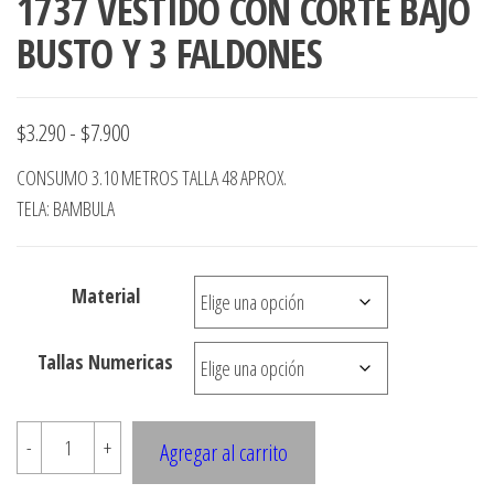
1737 VESTIDO CON CORTE BAJO
BUSTO Y 3 FALDONES
Rango
$
3.290
-
$
7.900
de
CONSUMO 3.10 METROS TALLA 48 APROX.
precios:
TELA: BAMBULA
desde
$3.290
Material
hasta
$7.900
Tallas Numericas
1737
-
+
Agregar al carrito
VESTIDO