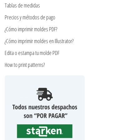
en
Tablas de medidas
la
Precios y métodos de pago
página
¿Cómo imprimir moldes PDF?
de
producto
¿Cómo imprimir moldes en Illustrator?
Edita o estampa tu molde PDF
How to print patterns?