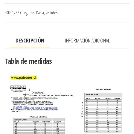
CON
CORTE
SKU:
1737
Categorías:
Dama
,
Vestidos
BAJO
BUSTO
Y
DESCRIPCIÓN
INFORMACIÓN ADICIONAL
3
FALDONES
cantidad
Tabla de medidas