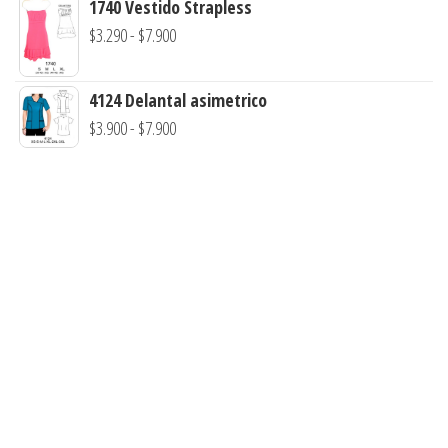
1740 Vestido Strapless
hasta
precios:
Rango
$
3.290
-
$
7.900
$7.900
desde
de
$3.900
precios:
4124 Delantal asimetrico
hasta
desde
Rango
$
3.900
-
$
7.900
$7.900
$3.290
de
hasta
precios:
$7.900
desde
$3.900
hasta
$7.900