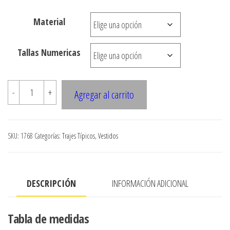
precios:
Material
desde
$3.500
Tallas Numericas
hasta
$7.990
1768
-
+
Agregar al carrito
Vestido
huasa
cantidad
SKU:
1768
Categorías:
Trajes Típicos
,
Vestidos
DESCRIPCIÓN
INFORMACIÓN ADICIONAL
Tabla de medidas