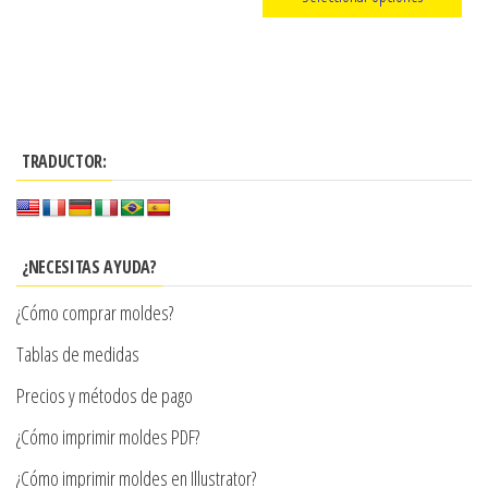
precios:
Este
desde
producto
$3.290
tiene
hasta
múltiples
$7.900
TRADUCTOR:
variantes.
Las
opciones
se
¿NECESITAS AYUDA?
pueden
¿Cómo comprar moldes?
elegir
en
Tablas de medidas
la
Precios y métodos de pago
página
¿Cómo imprimir moldes PDF?
de
producto
¿Cómo imprimir moldes en Illustrator?