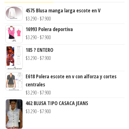
4575 Blusa manga larga escote en V
Rango
$
3.290
-
$
7.900
de
16993 Polera deportiva
precios:
Rango
$
3.290
-
$
7.900
desde
de
185 ? ENTERO
$3.290
precios:
Rango
$
3.290
-
$
7.900
hasta
desde
de
$7.900
$3.290
precios:
E618 Polera escote en v con alforza y cortes
hasta
desde
centrales
$7.900
$3.290
Rango
$
3.290
-
$
7.900
hasta
de
462 BLUSA TIPO CASACA JEANS
$7.900
precios:
Rango
$
3.290
-
$
7.900
desde
de
$3.290
precios: