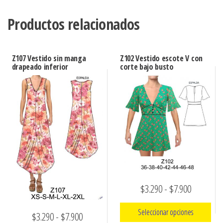
Productos relacionados
Z107 Vestido sin manga
Z102 Vestido escote V con
drapeado inferior
corte bajo busto
Rango
$
3.290
-
$
7.900
de
Seleccionar opciones
Rango
$
3.290
-
$
7.900
precios: