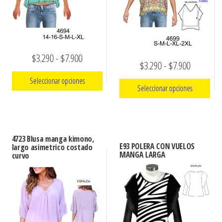
Rango
$
3.290
-
$
7.900
Rango
$
3.290
-
$
7.900
de
de
Seleccionar opciones
Seleccionar opciones
precios:
precios:
Este
desde
Este
desde
producto
$3.290
producto
$3.290
tiene
hasta
4723 Blusa manga kimono,
tiene
hasta
múltiples
E93 POLERA CON VUELOS
largo asimetrico costado
múltiples
$7.900
MANGA LARGA
curvo
variantes.
$7.900
variantes.
Las
Las
opciones
opciones
se
se
pueden