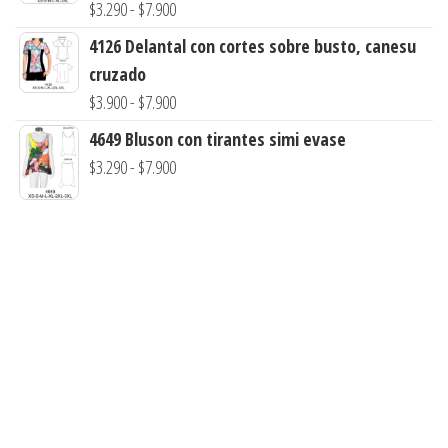
Rango
$
3.290
-
$
7.900
$3.290
de
4126 Delantal con cortes sobre busto, canesu
hasta
precios:
cruzado
$7.900
desde
Rango
$
3.900
-
$
7.900
$3.290
de
4649 Bluson con tirantes simi evase
hasta
precios:
Rango
$
3.290
-
$
7.900
$7.900
desde
de
$3.900
precios:
hasta
desde
$7.900
$3.290
hasta
$7.900