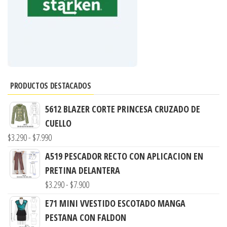
PRODUCTOS DESTACADOS
5612 BLAZER CORTE PRINCESA CRUZADO DE
CUELLO
Rango
$
3.290
-
$
7.990
de
A519 PESCADOR RECTO CON APLICACION EN
precios:
PRETINA DELANTERA
desde
Rango
$
3.290
-
$
7.900
$3.290
de
E71 MINI VVESTIDO ESCOTADO MANGA
hasta
precios:
PESTANA CON FALDON
$7.990
desde