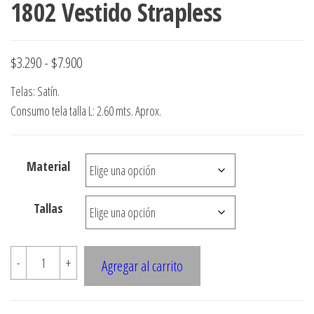
1802 Vestido Strapless
Rango
$
3.290
-
$
7.900
de
Telas: Satín.
precios:
Consumo tela talla L: 2.60 mts. Aprox.
desde
$3.290
Material
hasta
$7.900
Tallas
1802
-
+
Agregar al carrito
Vestido
Strapless
cantidad