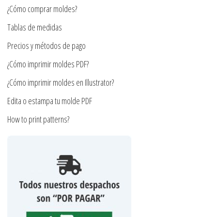
¿Cómo comprar moldes?
en
elegir
la
en
Tablas de medidas
página
la
Precios y métodos de pago
de
página
producto
¿Cómo imprimir moldes PDF?
de
producto
¿Cómo imprimir moldes en Illustrator?
Edita o estampa tu molde PDF
How to print patterns?