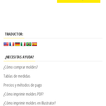
de
precios:
producto
Este
desde
producto
$3.290
tiene
hasta
múltiples
$7.900
TRADUCTOR:
variantes.
Las
opciones
se
¿NECESITAS AYUDA?
pueden
¿Cómo comprar moldes?
elegir
en
Tablas de medidas
la
Precios y métodos de pago
página
¿Cómo imprimir moldes PDF?
de
producto
¿Cómo imprimir moldes en Illustrator?