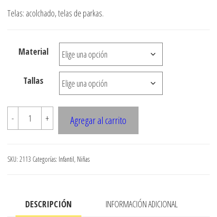
de
Telas: acolchado, telas de parkas.
precios:
desde
Material
$3.000
hasta
Tallas
$7.900
2113
-
+
Agregar al carrito
Chaleco
acolchado.
cantidad
SKU:
2113
Categorías:
Infantil
,
Niñas
DESCRIPCIÓN
INFORMACIÓN ADICIONAL