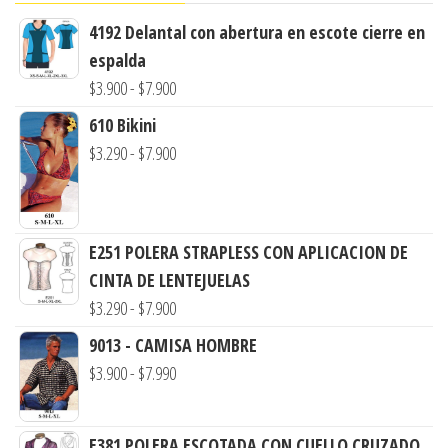
4192 Delantal con abertura en escote cierre en
espalda
Rango
$
3.900
-
$
7.900
de
610 Bikini
precios:
Rango
$
3.290
-
$
7.900
desde
de
$3.900
precios:
hasta
desde
E251 POLERA STRAPLESS CON APLICACION DE
$7.900
$3.290
CINTA DE LENTEJUELAS
hasta
Rango
$
3.290
-
$
7.900
$7.900
de
9013 - CAMISA HOMBRE
precios:
Rango
$
3.900
-
$
7.990
desde
de
$3.290
precios:
E381 POLERA ESCOTADA CON CUELLO CRUZADO
hasta