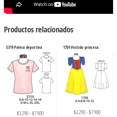
Productos relacionados
E319 Polera deportiva
1759 Vestido princesa
Rango
$
3.290
-
$
7.900
Rango
$
3.290
-
$
7.900