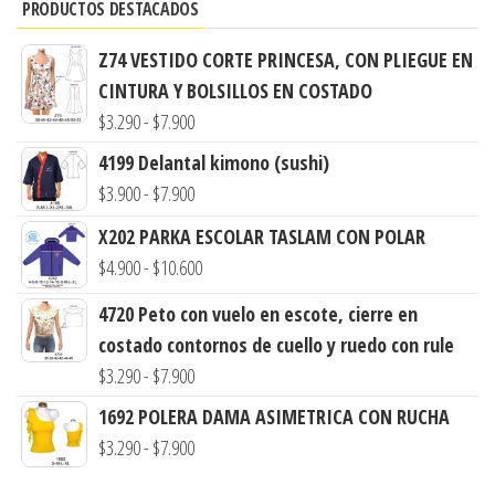
PRODUCTOS DESTACADOS
Z74 VESTIDO CORTE PRINCESA, CON PLIEGUE EN
CINTURA Y BOLSILLOS EN COSTADO
Rango
$
3.290
-
$
7.900
de
4199 Delantal kimono (sushi)
precios:
Rango
$
3.900
-
$
7.900
desde
de
X202 PARKA ESCOLAR TASLAM CON POLAR
$3.290
precios:
Rango
$
4.900
-
$
10.600
hasta
desde
de
$7.900
4720 Peto con vuelo en escote, cierre en
$3.900
precios:
costado contornos de cuello y ruedo con rule
hasta
desde
Rango
$
3.290
-
$
7.900
$7.900
$4.900
de
1692 POLERA DAMA ASIMETRICA CON RUCHA
hasta
precios:
Rango
$
3.290
-
$
7.900
$10.600
desde
de