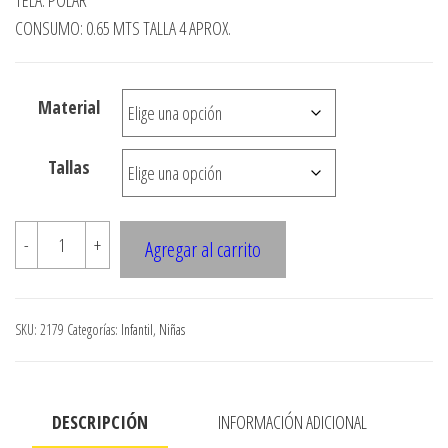
precios:
CONSUMO: 0.65 MTS TALLA 4 APROX.
desde
$3.000
Material
hasta
$7.900
Tallas
2179
-
+
Agregar al carrito
CAPA
CON
GORRO
SKU:
2179
Categorías:
Infantil
,
Niñas
cantidad
DESCRIPCIÓN
INFORMACIÓN ADICIONAL