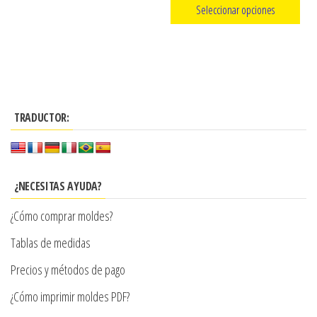
Seleccionar opciones
precios:
Este
desde
producto
$3.290
tiene
hasta
múltiples
$8.990
TRADUCTOR:
variantes.
Las
opciones
se
¿NECESITAS AYUDA?
pueden
¿Cómo comprar moldes?
elegir
en
Tablas de medidas
la
Precios y métodos de pago
página
¿Cómo imprimir moldes PDF?
de