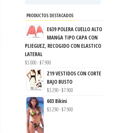
PRODUCTOS DESTACADOS
E639 POLERA CUELLO ALTO
MANGA TIPO CAPA CON
PLIEGUEZ, RECOGIDO CON ELASTICO
LATERAL
Rango
$
3.000
-
$
7.900
de
Z19 VESTIDOS CON CORTE
precios:
BAJO BUSTO
desde
Rango
$
3.290
-
$
7.900
$3.000
de
603 Bikini
hasta
precios:
Rango
$
3.290
-
$
7.900
$7.900
desde
de
$3.290
precios:
hasta