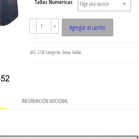
Tallas Numericas
$7.900
2238
-
+
Agregar al carrito
Falda
Jeans
A
SKU:
2238
Categorías:
Dama
,
Faldas
La
Cadera
cantidad
N
INFORMACIÓN ADICIONAL