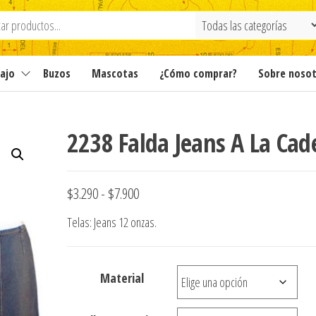
ajo
Buzos
Mascotas
¿Cómo comprar?
Sobre noso
2238 Falda Jeans A La Cad
Rango
$
3.290
-
$
7.900
de
Telas: Jeans 12 onzas.
precios:
desde
Material
$3.290
hasta