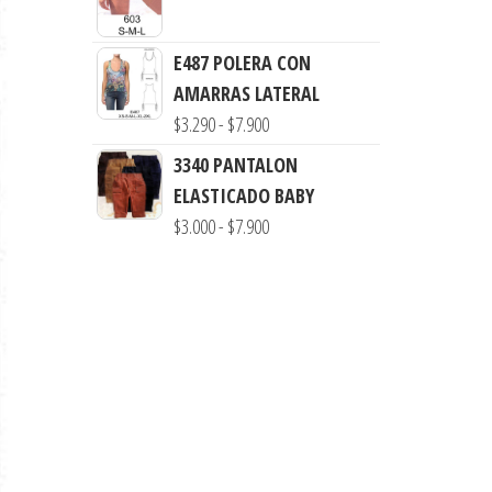
desde
$7.900
$3.290
E487 POLERA CON
hasta
AMARRAS LATERAL
$7.900
Rango
$
3.290
-
$
7.900
de
3340 PANTALON
precios:
ELASTICADO BABY
desde
Rango
$
3.000
-
$
7.900
$3.290
de
hasta
precios:
$7.900
desde
$3.000
hasta
$7.900