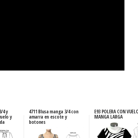
/4 y
4711 Blusa manga 3/4 con
E93 POLERA CON VUEL
uelo y
amarra en escote y
MANGA LARGA
lda
botones