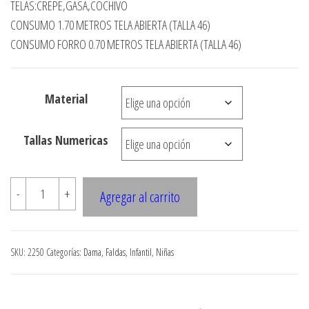
TELAS:CREPE,GASA,COCHIVO
precios:
CONSUMO 1.70 METROS TELA ABIERTA (TALLA 46)
desde
CONSUMO FORRO 0.70 METROS TELA ABIERTA (TALLA 46)
$3.290
hasta
Material
$7.900
Tallas Numericas
2250
-
+
Agregar al carrito
FALDA
CORTADA
AL
SKU:
2250
Categorías:
Dama
,
Faldas
,
Infantil
,
Niñas
SESGO
CON
TRIANGULOS