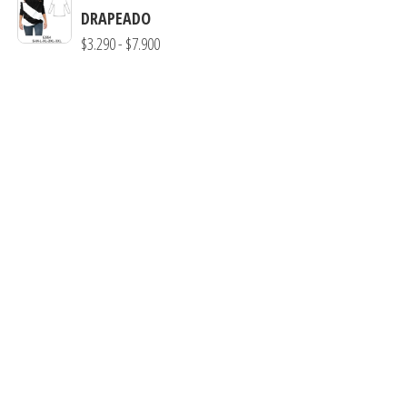
precios:
DRAPEADO
desde
Rango
$
3.290
-
$
7.900
$3.000
de
hasta
precios:
$7.900
desde
$3.290
hasta
$7.900