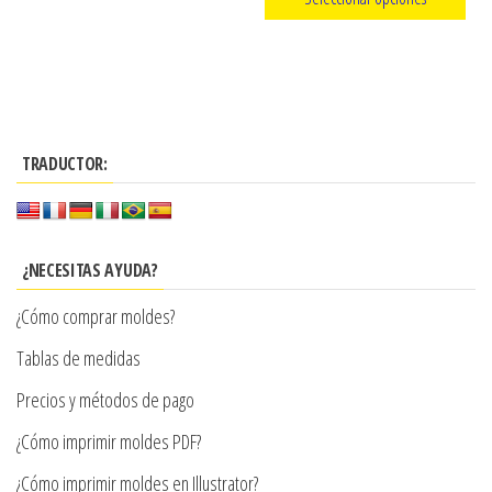
de
precios:
producto
Este
desde
producto
$3.290
tiene
hasta
múltiples
$7.900
TRADUCTOR:
variantes.
Las
opciones
se
¿NECESITAS AYUDA?
pueden
¿Cómo comprar moldes?
elegir
en
Tablas de medidas
la
Precios y métodos de pago
página
¿Cómo imprimir moldes PDF?
de
producto
¿Cómo imprimir moldes en Illustrator?