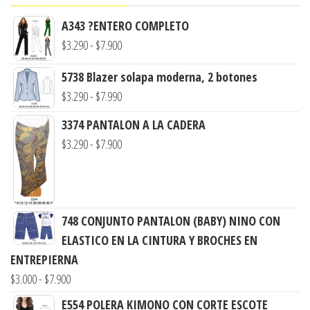
A343 ?ENTERO COMPLETO
Rango
$
3.290
-
$
7.900
de
5738 Blazer solapa moderna, 2 botones
precios:
Rango
$
3.290
-
$
7.990
desde
de
$3.290
3374 PANTALON A LA CADERA
precios:
hasta
Rango
$
3.290
-
$
7.900
desde
$7.900
de
$3.290
precios:
hasta
desde
$7.990
748 CONJUNTO PANTALON (BABY) NINO CON
$3.290
ELASTICO EN LA CINTURA Y BROCHES EN
hasta
ENTREPIERNA
$7.900
Rango
$
3.000
-
$
7.900
de
E554 POLERA KIMONO CON CORTE ESCOTE