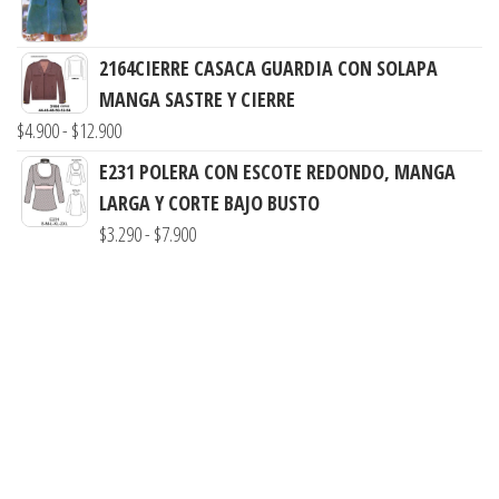
precios:
hasta
desde
$7.900
2164CIERRE CASACA GUARDIA CON SOLAPA
$3.000
MANGA SASTRE Y CIERRE
hasta
Rango
$
4.900
-
$
12.900
$7.900
de
E231 POLERA CON ESCOTE REDONDO, MANGA
precios:
LARGA Y CORTE BAJO BUSTO
desde
Rango
$
3.290
-
$
7.900
$4.900
de
hasta
precios:
$12.900
desde
$3.290
hasta
$7.900