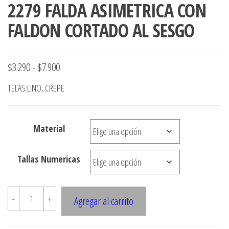
2279 FALDA ASIMETRICA CON
FALDON CORTADO AL SESGO
Rango
$
3.290
-
$
7.900
de
TELAS:LINO, CREPE
precios:
desde
Material
$3.290
hasta
Tallas Numericas
$7.900
2279
-
+
Agregar al carrito
FALDA
ASIMETRICA