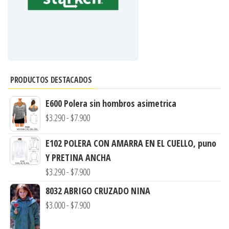
PRODUCTOS DESTACADOS
E600 Polera sin hombros asimetrica
Rango
$
3.290
-
$
7.900
de
E102 POLERA CON AMARRA EN EL CUELLO, puno
precios:
Y PRETINA ANCHA
desde
Rango
$
3.290
-
$
7.900
$3.290
de
hasta
8032 ABRIGO CRUZADO NINA
precios:
$7.900
Rango
$
3.000
-
$
7.900
desde
de
$3.290