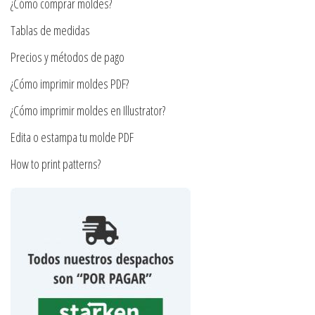
¿Cómo comprar moldes?
elegir
en
en
la
Tablas de medidas
la
página
Precios y métodos de pago
página
de
¿Cómo imprimir moldes PDF?
de
producto
producto
¿Cómo imprimir moldes en Illustrator?
Edita o estampa tu molde PDF
How to print patterns?