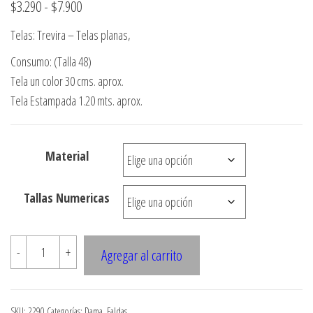
Rango
$
3.290
-
$
7.900
de
Telas: Trevira – Telas planas,
precios:
Consumo: (Talla 48)
desde
Tela un color 30 cms. aprox.
$3.290
Tela Estampada 1.20 mts. aprox.
hasta
$7.900
Material
Tallas Numericas
2290
-
+
Agregar al carrito
Falda
A
La
SKU:
2290
Categorías:
Dama
,
Faldas