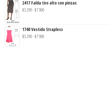
de
2417 Falda tiro alto con pinzas
hasta
precios:
Rango
$
3.290
-
$
7.900
$7.900
desde
de
$3.290
precios:
hasta
1740 Vestido Strapless
desde
$7.900
Rango
$
3.290
-
$
7.900
$3.290
de
hasta
precios:
$7.900
desde
$3.290
hasta
$7.900