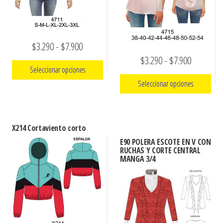
Rango
$
3.290
-
$
7.900
Rango
$
3.290
-
$
7.900
de
Seleccionar opciones
de
precios:
Seleccionar opciones
precios:
Este
desde
producto
Este
desde
$3.290
tiene
producto
$3.290
hasta
X214 Cortaviento corto
múltiples
tiene
hasta
E90 POLERA ESCOTE EN V CON
$7.900
variantes.
múltiples
RUCHAS Y CORTE CENTRAL
$7.900
MANGA 3/4
Las
variantes.
opciones
Las
se
opciones
pueden
se
elegir
pueden