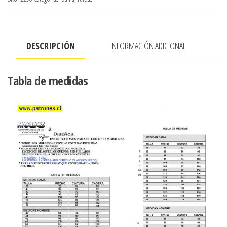
Cadera
Con
Pretina
DESCRIPCIÓN
INFORMACIÓN ADICIONAL
Ancha
Semi
Plato
Tabla de medidas
Cierre
Al
Costado
cantidad