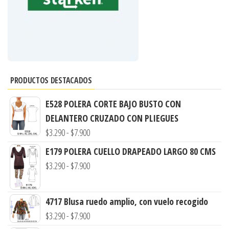
PRODUCTOS DESTACADOS
E528 POLERA CORTE BAJO BUSTO CON
DELANTERO CRUZADO CON PLIEGUES
Rango
$
3.290
-
$
7.900
de
E179 POLERA CUELLO DRAPEADO LARGO 80 CMS
precios:
Rango
$
3.290
-
$
7.900
desde
de
$3.290
precios:
4717 Blusa ruedo amplio, con vuelo recogido
hasta
desde
Rango
$
3.290
-
$
7.900
$7.900
$3.290