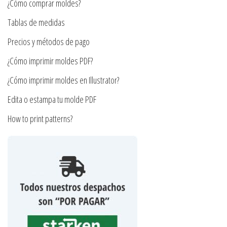
la
¿Cómo comprar moldes?
elegir
página
en
Tablas de medidas
de
la
Precios y métodos de pago
producto
página
¿Cómo imprimir moldes PDF?
de
producto
¿Cómo imprimir moldes en Illustrator?
Edita o estampa tu molde PDF
How to print patterns?