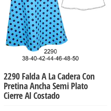
ropa,
accumark , Mol
Graduaciones,
pdf , Moldes A
Ploteo y
Gerber , Santia
Digitalización
accumark,
,www.patrones
Moldes en
pdf, Moldes
Accumark
Gerber,
Santiago-
Chile.
2290 Falda A La Cadera Con
Pretina Ancha Semi Plato
Cierre Al Costado