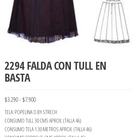
ropa,
accumark , Mol
Graduaciones,
pdf , Moldes A
Ploteo y
Gerber , Santia
Digitalización
accumark,
,www.patrones
Moldes en
pdf, Moldes
Accumark
Gerber,
2294 FALDA CON TULL EN
Santiago-
Chile.
BASTA
Rango
$
3.290
-
$
7.900
de
TELA: POPELINA O BY STRECH
precios:
CONSUMO TULL 30 CMS APROX. (TALLA 46)
desde
CONSUMO TELA 1.30 METROS APROX. (TALLA 46)