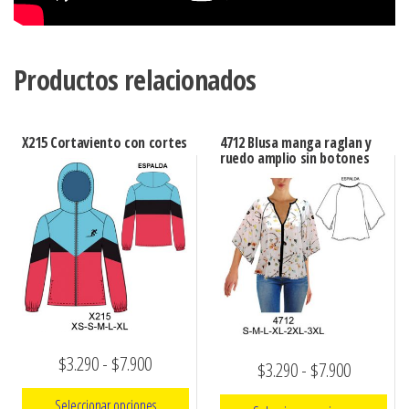
Productos relacionados
X215 Cortaviento con cortes
4712 Blusa manga raglan y
ruedo amplio sin botones
Rango
$
3.290
-
$
7.900
Rango
$
3.290
-
$
7.900
de
de
Seleccionar opciones