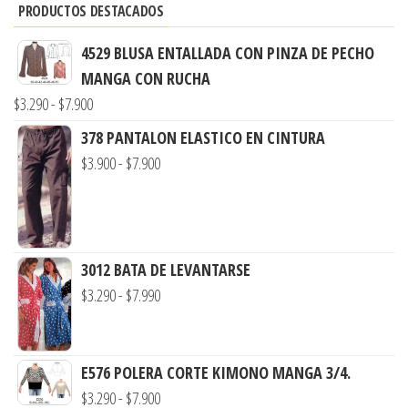
PRODUCTOS DESTACADOS
4529 BLUSA ENTALLADA CON PINZA DE PECHO
MANGA CON RUCHA
Rango
$
3.290
-
$
7.900
de
378 PANTALON ELASTICO EN CINTURA
precios:
Rango
$
3.900
-
$
7.900
desde
de
$3.290
precios:
hasta
desde
$7.900
$3.900
3012 BATA DE LEVANTARSE
hasta
Rango
$
3.290
-
$
7.990
$7.900
de
precios:
desde
E576 POLERA CORTE KIMONO MANGA 3/4.
$3.290
Rango
$
3.290
-
$
7.900