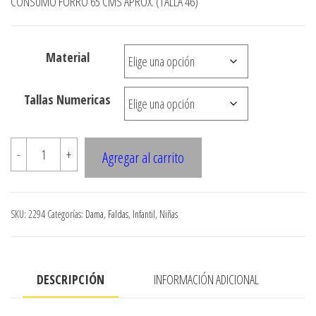
CONSUMO FORRO 65 CMS APROX. (TALLA 46)
$3.290
hasta
$7.900
Material
Tallas Numericas
2294
-
+
Agregar al carrito
FALDA
CON
TULL
SKU:
2294
Categorías:
Dama
,
Faldas
,
Infantil
,
Niñas
EN
BASTA
cantidad
DESCRIPCIÓN
INFORMACIÓN ADICIONAL