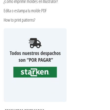
producto
¿Cómo imprimir moldes en Illustrator?
Edita o estampa tu molde PDF
How to print patterns?