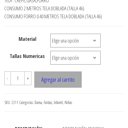
TELA : CREPE,GASA,FORRO
precios:
CONSUMO 2 METROS TELA DOBLADA (TALLA 46)
desde
CONSUMO FORRO 0.40 METROS TELA DOBLADA (TALLA 46)
$3.290
hasta
Material
$7.900
Tallas Numericas
2311
-
+
Agregar al carrito
FALDA
CON
FALDONES
SKU:
2311
Categorías:
Dama
,
Faldas
,
Infantil
,
Niñas
ASIMETRICOS
cantidad