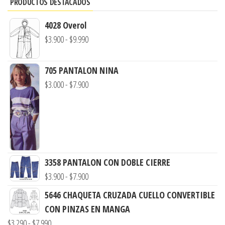
PRODUCTOS DESTACADOS
4028 Overol
Rango
$
3.900
-
$
9.990
de
precios:
705 PANTALON NINA
desde
Rango
$
3.000
-
$
7.900
$3.900
de
hasta
precios:
$9.990
desde
$3.000
hasta
3358 PANTALON CON DOBLE CIERRE
$7.900
Rango
$
3.900
-
$
7.900
de
5646 CHAQUETA CRUZADA CUELLO CONVERTIBLE
precios:
CON PINZAS EN MANGA
desde
Rango
$
3.290
-
$
7.990