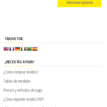
Seleccionar opciones
de
precios:
producto
Este
desde
producto
$3.290
tiene
hasta
múltiples
$7.900
TRADUCTOR:
variantes.
Las
opciones
se
¿NECESITAS AYUDA?
pueden
¿Cómo comprar moldes?
elegir
en
Tablas de medidas
la
Precios y métodos de pago
página
¿Cómo imprimir moldes PDF?
de