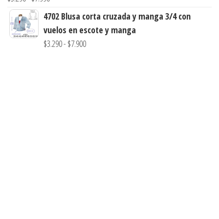
$3.900
de
4702 Blusa corta cruzada y manga 3/4 con
hasta
precios:
vuelos en escote y manga
$7.900
desde
Rango
$
3.290
-
$
7.900
$3.290
de
hasta
precios:
$7.990
desde
$3.290
hasta
$7.900