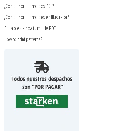
de
¿Cómo imprimir moldes PDF?
de
producto
producto
¿Cómo imprimir moldes en Illustrator?
Edita o estampa tu molde PDF
How to print patterns?