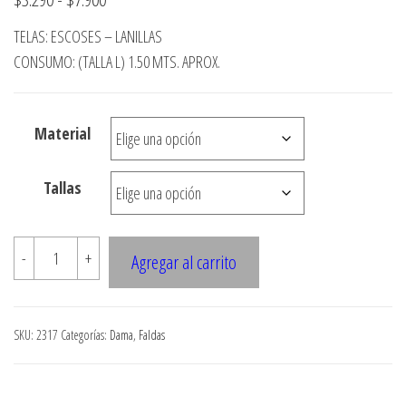
de
TELAS: ESCOSES – LANILLAS
precios:
CONSUMO: (TALLA L) 1.50 MTS. APROX.
desde
$3.290
Material
hasta
$7.900
Tallas
2317
-
+
Agregar al carrito
FALDA
PAREO
DESFLECADA
SKU:
2317
Categorías:
Dama
,
Faldas
FALDON
CORTADO
AL