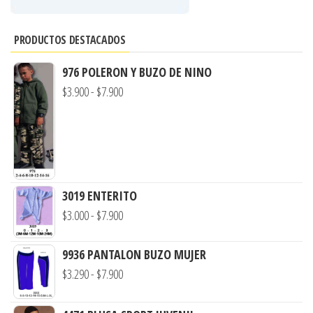
PRODUCTOS DESTACADOS
976 POLERON Y BUZO DE NINO
Rango
$
3.900
-
$
7.900
de
precios:
desde
$3.900
hasta
3019 ENTERITO
$7.900
Rango
$
3.000
-
$
7.900
de
precios:
9936 PANTALON BUZO MUJER
desde
Rango
$
3.290
-
$
7.900
$3.000
de
hasta
precios: