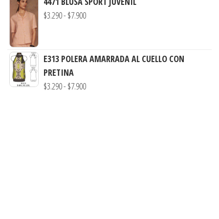
4471 BLUSA SPORT JUVENIL
$7.900
desde
Rango
$
3.290
-
$
7.900
$3.290
de
hasta
precios:
$7.900
desde
E313 POLERA AMARRADA AL CUELLO CON
$3.290
PRETINA
hasta
Rango
$
3.290
-
$
7.900
$7.900
de
precios:
desde
$3.290
hasta
$7.900