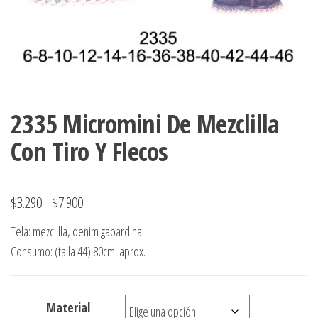
ropa,
accumark , Mol
Graduaciones,
pdf , Moldes A
Ploteo y
Gerber , Santia
Digitalización
accumark,
,www.patrones
Moldes en
pdf, Moldes
Accumark
2335 Micromini De Mezclilla
Gerber,
Con Tiro Y Flecos
Santiago-
Chile.
Rango
$
3.290
-
$
7.900
de
Tela: mezclilla, denim gabardina.
precios:
Consumo: (talla 44) 80cm. aprox.
desde
$3.290
Material