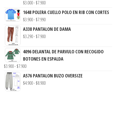
Rango
$
3.000
-
$
7.900
de
1648 POLERA CUELLO POLO EN RIB CON CORTES
precios:
Rango
$
3.900
-
$
7.990
desde
de
A338 PANTALON DE DAMA
$3.000
precios:
Rango
$
3.290
-
$
7.900
hasta
desde
de
$7.900
$3.900
precios:
4096 DELANTAL DE PARVULO CON RECOGIDO
hasta
desde
BOTONES EN ESPALDA
$7.990
$3.290
Rango
$
3.900
-
$
7.900
hasta
de
A576 PANTALON BUZO OVERSIZE
$7.900
precios:
Rango
$
4.900
-
$
8.900
desde
de
$3.900
precios:
hasta
desde
$7.900
$4.900