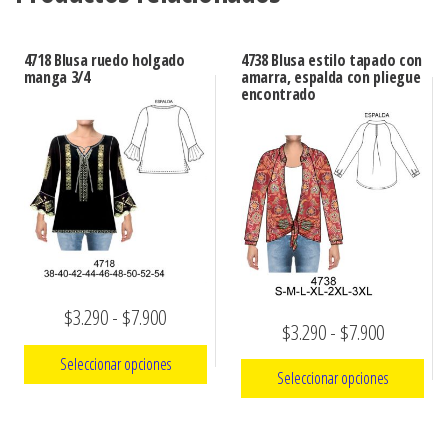
4718 Blusa ruedo holgado
4738 Blusa estilo tapado con
manga 3/4
amarra, espalda con pliegue
encontrado
Rango
$
3.290
-
$
7.900
Rango
$
3.290
-
$
7.900
de
de
Seleccionar opciones
Seleccionar opciones
precios:
precios:
Este
desde
Este
desde
producto