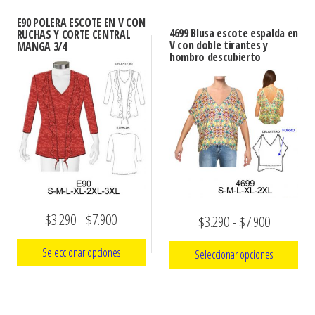
$3.290
producto
$3.290
tiene
hasta
E90 POLERA ESCOTE EN V CON
tiene
hasta
múltiples
4699 Blusa escote espalda en
RUCHAS Y CORTE CENTRAL
múltiples
$7.900
V con doble tirantes y
MANGA 3/4
variantes.
$7.900
hombro descubierto
variantes.
Las
Las
opciones
opciones
se
se
pueden
pueden
elegir
elegir
en
en
la
la
página
Rango
$
3.290
-
$
7.900
Rango
$
3.290
-
$
7.900
página
de
de
de
de
producto
Seleccionar opciones
Seleccionar opciones
producto
precios:
precios:
Este
desde
Este
desde
producto
producto
$3.290
$3.290