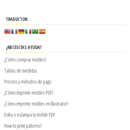
tiene
tiene
hasta
hasta
múltiples
múltiples
$7.900
$7.900
TRADUCTOR:
variantes.
variantes.
Las
Las
opciones
opciones
se
se
¿NECESITAS AYUDA?
pueden
pueden
¿Cómo comprar moldes?
elegir
elegir
en
en
Tablas de medidas
la
la
Precios y métodos de pago
página
página
¿Cómo imprimir moldes PDF?
de
de
producto
producto
¿Cómo imprimir moldes en Illustrator?
Edita o estampa tu molde PDF
How to print patterns?