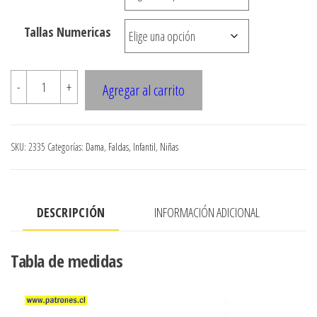
hasta
$7.900
Tallas Numericas
2335
-
+
Agregar al carrito
Micromini
De
Mezclilla
SKU:
2335
Categorías:
Dama
,
Faldas
,
Infantil
,
Niñas
Con
Tiro
Y
DESCRIPCIÓN
INFORMACIÓN ADICIONAL
Flecos
cantidad
Tabla de medidas