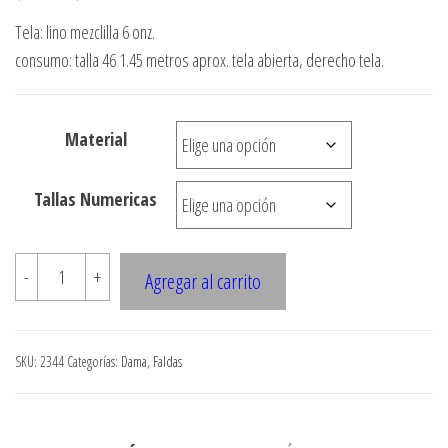
de
Tela: lino mezclilla 6 onz.
precios:
consumo: talla 46 1.45 metros aprox. tela abierta, derecho tela.
desde
$3.290
Material
hasta
$7.900
Tallas Numericas
2344
-
+
Agregar al carrito
Falda
Con
Cortes
SKU:
2344
Categorías:
Dama
,
Faldas
Asimetricos
cantidad