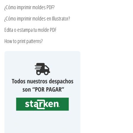
página
de
¿Cómo imprimir moldes PDF?
de
producto
producto
¿Cómo imprimir moldes en Illustrator?
Edita o estampa tu molde PDF
How to print patterns?