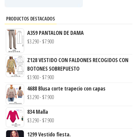
PRODUCTOS DESTACADOS
A359 PANTALON DE DAMA
Rango
$
3.290
-
$
7.900
de
precios:
Z128 VESTIDO CON FALDONES RECOGIDOS CON
desde
BOTONES SOBREPUESTO
$3.290
Rango
$
3.900
-
$
7.900
hasta
de
4688 Blusa corte trapecio con capas
$7.900
precios:
Rango
$
3.290
-
$
7.900
desde
de
$3.900
834 Malla
precios:
hasta
Rango
$
3.290
-
$
7.900
desde
$7.900
de
$3.290
1299 Vestido fiesta.