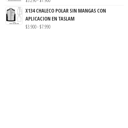
$
3.290
-
$
7.900
$3.290
de
X134 CHALECO POLAR SIN MANGAS CON
hasta
precios:
APLICACION EN TASLAM
$7.900
desde
Rango
$
3.900
-
$
7.990
$3.290
de
hasta
precios:
$7.900
desde
$3.900
hasta
$7.990