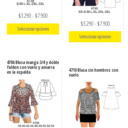
Rango
$
3.290
-
$
7.900
Rango
$
3.290
-
$
7.900
de
Seleccionar opciones
de
precios:
Seleccionar opciones
precios:
Este
desde
Este
producto
desde
$3.290
producto
tiene
$3.290
hasta
4706 Blusa manga 3/4 y doble
tiene
múltiples
faldon con vuelo y amarra
hasta
4710 Blusa sin hombros con
$7.900
en la espalda
múltiples
variantes.
vuelo
$7.900
variantes.
Las
Las
opciones
opciones
se
se
pueden
pueden
elegir
elegir
en