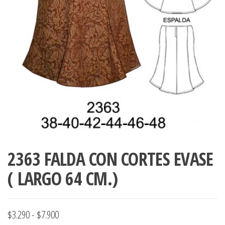
ropa,
accumark , Mol
Graduaciones,
pdf , Moldes A
Ploteo y
Gerber , Santia
Digitalización
accumark,
,www.patrones
Moldes en
pdf, Moldes
Accumark
Gerber,
Santiago-
Chile.
2363 FALDA CON CORTES EVASE
( LARGO 64 CM.)
Rango
$
3.290
-
$
7.900