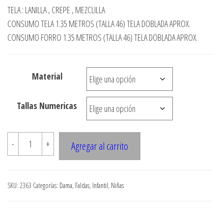
de
TELA : LANILLA , CREPE , MEZCLILLA
precios:
CONSUMO TELA 1.35 METROS (TALLA 46) TELA DOBLADA APROX.
desde
CONSUMO FORRO 1.35 METROS (TALLA 46) TELA DOBLADA APROX.
$3.290
hasta
Material
$7.900
Tallas Numericas
2363
-
+
Agregar al carrito
FALDA
CON
CORTES
SKU:
2363
Categorías:
Dama
,
Faldas
,
Infantil
,
Niñas
EVASE
(