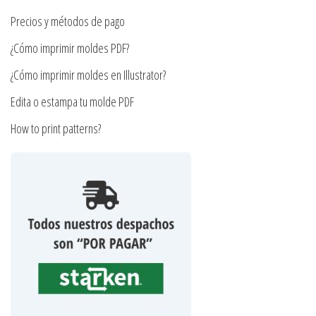
página
la
Precios y métodos de pago
de
página
¿Cómo imprimir moldes PDF?
producto
de
producto
¿Cómo imprimir moldes en Illustrator?
Edita o estampa tu molde PDF
How to print patterns?