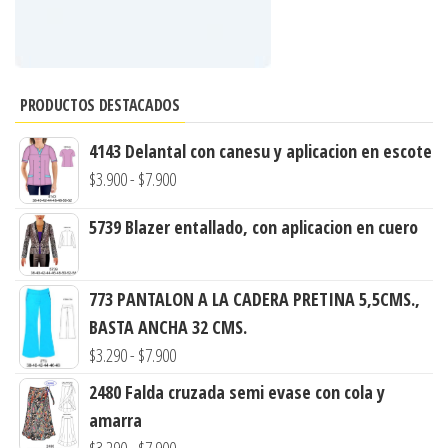
PRODUCTOS DESTACADOS
4143 Delantal con canesu y aplicacion en escote
Rango
$
3.900
-
$
7.900
de
5739 Blazer entallado, con aplicacion en cuero
precios:
desde
$3.900
773 PANTALON A LA CADERA PRETINA 5,5CMS.,
hasta
BASTA ANCHA 32 CMS.
$7.900
Rango
$
3.290
-
$
7.900
de
2480 Falda cruzada semi evase con cola y
precios:
amarra
desde
Rango