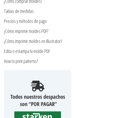
¿Cómo comprar moldes?
elegir
en
en
Tablas de medidas
la
la
página
Precios y métodos de pago
página
de
¿Cómo imprimir moldes PDF?
de
producto
producto
¿Cómo imprimir moldes en Illustrator?
Edita o estampa tu molde PDF
How to print patterns?