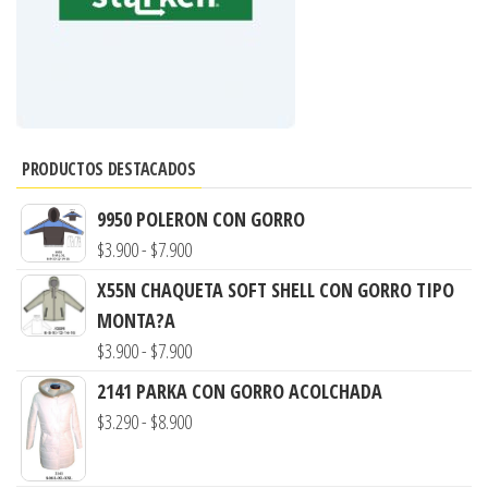
PRODUCTOS DESTACADOS
9950 POLERON CON GORRO
Rango
$
3.900
-
$
7.900
de
X55N CHAQUETA SOFT SHELL CON GORRO TIPO
precios:
MONTA?A
desde
Rango
$
3.900
-
$
7.900
$3.900
de
2141 PARKA CON GORRO ACOLCHADA
hasta
precios:
Rango
$
3.290
-
$
8.900
$7.900
desde
de
$3.900
precios: