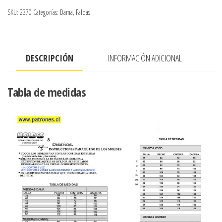
Cortes
SKU:
2370
Categorías:
Dama
,
Faldas
En
Diagonal
Y
DESCRIPCIÓN
INFORMACIÓN ADICIONAL
Faldones
Cruzados
cantidad
Tabla de medidas