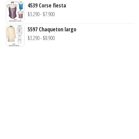
hasta
4539 Corse fiesta
desde
$7.900
Rango
$
3.290
-
$
7.900
$3.290
de
hasta
5597 Chaqueton largo
precios:
$8.900
Rango
$
3.290
-
$
8.900
desde
de
$3.290
precios:
hasta
desde
$7.900
$3.290
hasta
$8.900