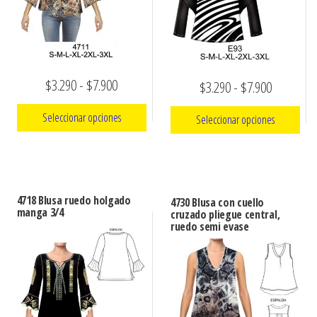
Rango
$
3.290
-
$
7.900
Rango
$
3.290
-
$
7.900
de
de
Seleccionar opciones
Seleccionar opciones
precios:
precios:
Este
desde
Este
desde
producto
producto
$3.290
$3.290
tiene
tiene
hasta
4718 Blusa ruedo holgado
hasta
4730 Blusa con cuello
múltiples
múltiples
manga 3/4
cruzado pliegue central,
$7.900
$7.900
ruedo semi evase
variantes.
variantes.
Las
Las
opciones
opciones
se
se
pueden
pueden