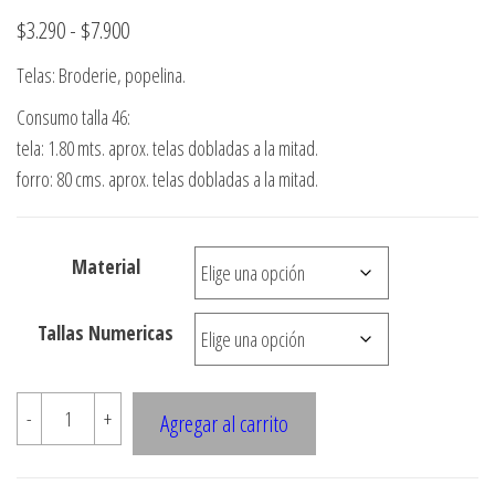
Rango
$
3.290
-
$
7.900
de
Telas: Broderie, popelina.
precios:
Consumo talla 46:
desde
tela: 1.80 mts. aprox. telas dobladas a la mitad.
$3.290
forro: 80 cms. aprox. telas dobladas a la mitad.
hasta
$7.900
Material
Tallas Numericas
2377
-
+
Agregar al carrito
Falda
Con