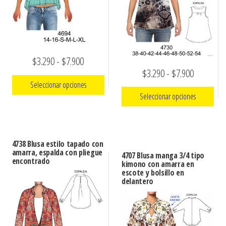
Rango
$
3.290
-
$
7.900
Rango
$
3.290
-
$
7.900
de
Seleccionar opciones
de
precios:
Seleccionar opciones
precios:
Este
desde
Este
desde
producto
$3.290
producto
tiene
$3.290
hasta
4738 Blusa estilo tapado con
tiene
múltiples
amarra, espalda con pliegue
hasta
4707 Blusa manga 3/4 tipo
$7.900
encontrado
múltiples
kimono con amarra en
variantes.
$7.900
escote y bolsillo en
variantes.
Las
delantero
Las
opciones
opciones
se
se
pueden