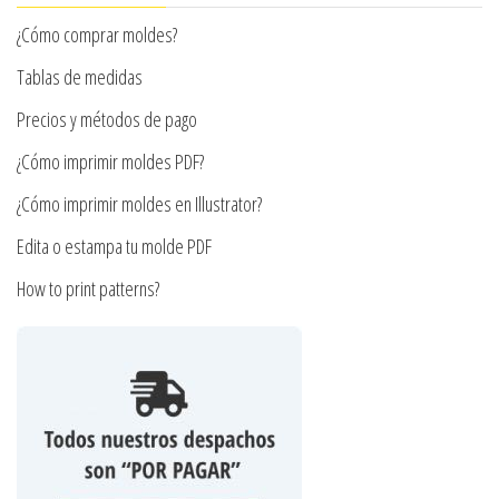
elegir
pueden
¿Cómo comprar moldes?
en
elegir
la
en
Tablas de medidas
página
la
Precios y métodos de pago
de
página
¿Cómo imprimir moldes PDF?
producto
de
producto
¿Cómo imprimir moldes en Illustrator?
Edita o estampa tu molde PDF
How to print patterns?