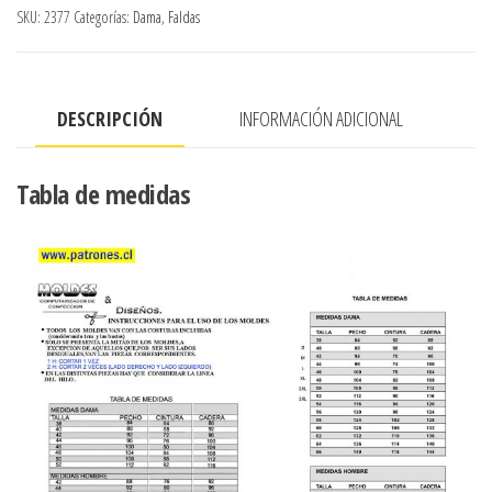
Broderie
SKU:
2377
Categorías:
Dama
,
Faldas
En
Ruedo
Y
DESCRIPCIÓN
INFORMACIÓN ADICIONAL
Recogidos
Laterales
cantidad
Tabla de medidas