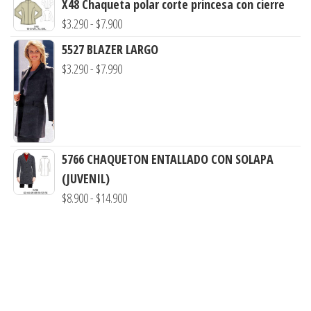
X48 Chaqueta polar corte princesa con cierre
hasta
Rango
$
3.290
-
$
7.900
$7.900
de
5527 BLAZER LARGO
precios:
Rango
$
3.290
-
$
7.990
desde
de
$3.290
precios:
hasta
desde
$7.900
$3.290
5766 CHAQUETON ENTALLADO CON SOLAPA
hasta
(JUVENIL)
$7.990
Rango
$
8.900
-
$
14.900
de
precios:
desde
$8.900
hasta