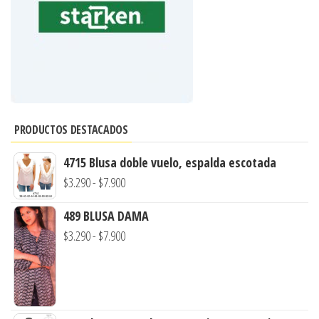
PRODUCTOS DESTACADOS
4715 Blusa doble vuelo, espalda escotada
Rango
$
3.290
-
$
7.900
de
489 BLUSA DAMA
precios:
Rango
$
3.290
-
$
7.900
desde
de
$3.290
precios:
hasta
desde
$7.900
$3.290