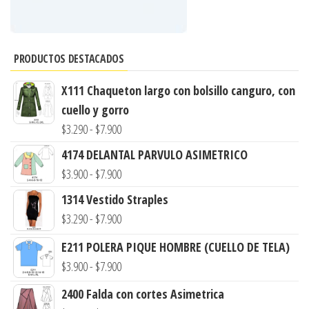
PRODUCTOS DESTACADOS
X111 Chaqueton largo con bolsillo canguro, con
cuello y gorro
Rango
$
3.290
-
$
7.900
de
4174 DELANTAL PARVULO ASIMETRICO
precios:
Rango
$
3.900
-
$
7.900
desde
de
1314 Vestido Straples
$3.290
precios:
Rango
$
3.290
-
$
7.900
hasta
desde
de
$7.900
E211 POLERA PIQUE HOMBRE (CUELLO DE TELA)
$3.900
precios:
Rango
$
3.900
-
$
7.900
hasta
desde
de
$7.900
2400 Falda con cortes Asimetrica
$3.290
precios: