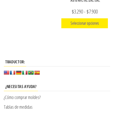
la
Rango
$
3.290
-
$
7.900
página
de
de
Seleccionar opciones
producto
precios:
Este
desde
producto
$3.290
tiene
hasta
múltiples
$7.900
TRADUCTOR:
variantes.
Las
opciones
se
¿NECESITAS AYUDA?
pueden
¿Cómo comprar moldes?
elegir
en
Tablas de medidas
la