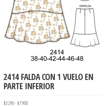
ropa,
accumark , Mol
Graduaciones,
pdf , Moldes A
Ploteo y
Gerber , Santia
Digitalización
accumark,
,www.patrones
Moldes en
pdf, Moldes
Accumark
Gerber,
Santiago-
Chile.
2414 FALDA CON 1 VUELO EN
PARTE INFERIOR
Rango
$
3.290
-
$
7.900