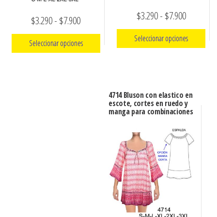
Rango
$
3.290
-
$
7.900
Rango
$
3.290
-
$
7.900
de
de
Seleccionar opciones
Seleccionar opciones
precios:
precios:
Este
desde
Este
desde
producto
$3.290
producto
$3.290
tiene
tiene
hasta
4714 Bluson con elastico en
hasta
múltiples
escote, cortes en ruedo y
múltiples
$7.900
manga para combinaciones
$7.900
variantes.
variantes.
Las
Las
opciones
opciones
se
se
pueden
pueden
elegir
elegir
en
en
la
la