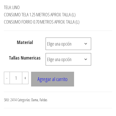
de
TELA: LINO
precios:
CONSUMO TELA 1.25 METROS APROX. TALLA (L)
desde
CONSUMO FORRO 0.70 METROS APROX. TALLA (L)
$3.290
hasta
Material
$7.900
Tallas Numericas
2414
-
+
Agregar al carrito
FALDA
CON
1
SKU:
2414
Categorías:
Dama
,
Faldas
VUELO
EN