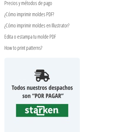
Precios y métodos de pago
página
¿Cómo imprimir moldes PDF?
de
producto
¿Cómo imprimir moldes en Illustrator?
Edita o estampa tu molde PDF
How to print patterns?