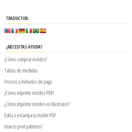
tiene
tiene
hasta
hasta
múltiples
múltiples
$7.900
$7.900
TRADUCTOR:
variantes.
variantes.
Las
Las
opciones
opciones
se
se
¿NECESITAS AYUDA?
pueden
pueden
¿Cómo comprar moldes?
elegir
elegir
en
en
Tablas de medidas
la
la
Precios y métodos de pago
página
página
¿Cómo imprimir moldes PDF?
de
de
producto
producto
¿Cómo imprimir moldes en Illustrator?
Edita o estampa tu molde PDF
How to print patterns?