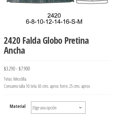
ropa,
accumark , Mol
Graduaciones,
pdf , Moldes A
Ploteo y
Gerber , Santia
Digitalización
accumark,
,www.patrones
Moldes en
pdf, Moldes
2420 Falda Globo Pretina
Accumark
Gerber,
Ancha
Santiago-
Chile.
Rango
$
3.290
-
$
7.900
de
Telas: Mezclilla.
precios:
Consumo talla 10: tela: 65 cms. aprox. forro: 25 cms. aprox.
desde
$3.290
Material
hasta