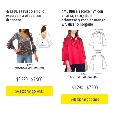
4713 Blusa ruedo amplio,
4740 Blusa escote “V” con
espalda escotada con
amarra, recogido en
drapeado
delantero y espalda manga
3/4, diseno holgado
Rango
$
3.290
-
$
7.900
Rango
de
$
3.290
-
$
7.900
Seleccionar opciones
de
precios:
Seleccionar opciones
Este
precios:
desde
producto
Este
desde
$3.290