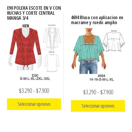
tiene
producto
$3.290
hasta
E90 POLERA ESCOTE EN V CON
múltiples
RUCHAS Y CORTE CENTRAL
tiene
hasta
$7.900
4694 Blusa con aplicacion en
MANGA 3/4
variantes.
múltiples
macrame y ruedo amplio
$7.900
Las
variantes.
opciones
Las
se
opciones
pueden
se
elegir
pueden
en
elegir
la
en
página
la
Rango
$
3.290
-
$
7.900
Rango
$
3.290
-
$
7.900
de
página
de
de
producto
de
Seleccionar opciones
Seleccionar opciones
precios:
precios:
producto
Este
desde
Este
desde
producto
producto
$3.290
$3.290