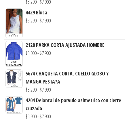
Rango
$
3.290
-
$
7.900
de
4429 Blusa
precios:
Rango
$
3.290
-
$
7.900
desde
de
$3.290
precios:
hasta
desde
2128 PARKA CORTA AJUSTADA HOMBRE
$7.900
$3.290
Rango
$
3.000
-
$
7.900
hasta
de
$7.900
precios:
5674 CHAQUETA CORTA, CUELLO GLOBO Y
desde
MANGA PESTA?A
$3.000
Rango
$
3.290
-
$
7.990
hasta
de
4204 Delantal de parvulo asimetrico con cierre
$7.900
precios:
cruzado
desde
Rango
$
3.900
-
$
7.900
$3.290
de