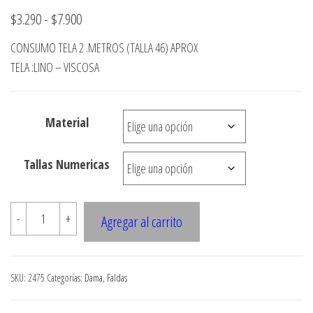
Rango
$
3.290
-
$
7.900
de
CONSUMO TELA 2 .METROS (TALLA 46) APROX
precios:
TELA :LINO – VISCOSA
desde
$3.290
Material
hasta
$7.900
Tallas Numericas
2475
-
+
Agregar al carrito
Falda
pareo
cruzada
SKU:
2475
Categorías:
Dama
,
Faldas
con
amarra