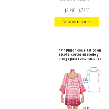
la
en
Rango
$
3.290
-
$
7.900
página
la
de
de
página
Seleccionar opciones
precios:
producto
de
producto
Este
desde
producto
$3.290
tiene
hasta
4714 Bluson con elastico en
múltiples
escote, cortes en ruedo y
$7.900
manga para combinaciones
variantes.
Las
opciones
se
pueden
elegir
en
la