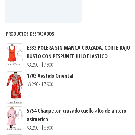
PRODUCTOS DESTACADOS
E333 POLERA SIN MANGA CRUZADA, CORTE BAJO
BUSTO CON PESPUNTE HILO ELASTICO
Rango
$
3.290
-
$
7.900
de
1703 Vestido Oriental
precios:
Rango
$
3.290
-
$
7.900
desde
de
$3.290
precios:
hasta
desde
5754 Chaqueton cruzado cuello alto delantero
$7.900
$3.290
asimerico
hasta
Rango
$
3.290
-
$
8.900
$7.900