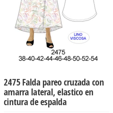
ropa,
accumark , Mol
Graduaciones,
pdf , Moldes A
Ploteo y
Gerber , Santia
Digitalización
accumark,
,www.patrones
Moldes en
pdf, Moldes
Accumark
Gerber,
Santiago-
Chile.
2475 Falda pareo cruzada con
amarra lateral, elastico en
cintura de espalda