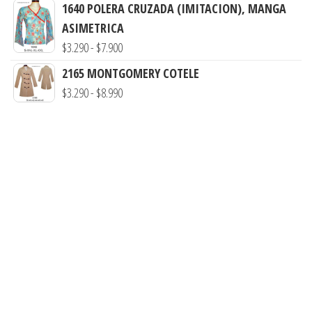
de
1640 POLERA CRUZADA (IMITACION), MANGA
precios:
ASIMETRICA
desde
Rango
$
3.290
-
$
7.900
$3.290
de
2165 MONTGOMERY COTELE
hasta
precios:
Rango
$
3.290
-
$
8.990
$8.900
desde
de
$3.290
precios:
hasta
desde
$7.900
$3.290
hasta
$8.990