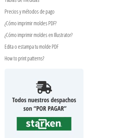
la
Precios y métodos de pago
página
¿Cómo imprimir moldes PDF?
de
producto
¿Cómo imprimir moldes en Illustrator?
Edita o estampa tu molde PDF
How to print patterns?