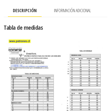
lateral,
DESCRIPCIÓN
INFORMACIÓN ADICIONAL
elastico
en
cintura
Tabla de medidas
de
espalda
cantidad