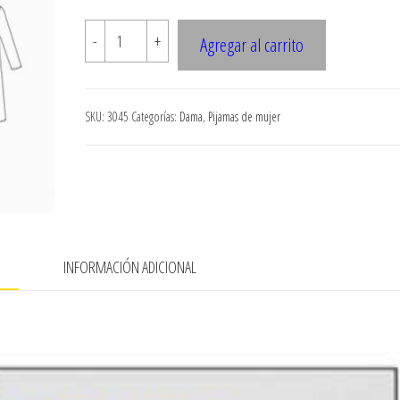
$7.900
3045
-
+
Agregar al carrito
Camison
largo
cantidad
SKU:
3045
Categorías:
Dama
,
Pijamas de mujer
N
INFORMACIÓN ADICIONAL