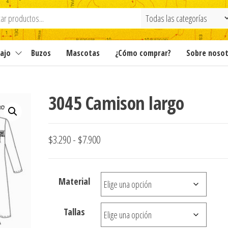
ajo
Buzos
Mascotas
¿Cómo comprar?
Sobre noso
3045 Camison largo
Rango
$
3.290
-
$
7.900
de
precios:
Material
desde
$3.290
Tallas
hasta