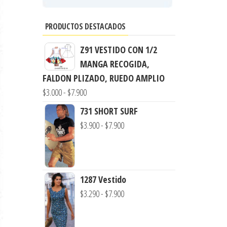
PRODUCTOS DESTACADOS
Z91 VESTIDO CON 1/2
MANGA RECOGIDA,
FALDON PLIZADO, RUEDO AMPLIO
Rango
$
3.000
-
$
7.900
de
731 SHORT SURF
precios:
Rango
$
3.900
-
$
7.900
desde
de
$3.000
precios:
hasta
desde
$7.900
1287 Vestido
$3.900
Rango
$
3.290
-
$
7.900
hasta
de
$7.900
precios: