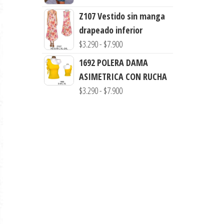
desde
Z107 Vestido sin manga
$3.290
drapeado inferior
hasta
Rango
$
3.290
-
$
7.900
$7.900
de
1692 POLERA DAMA
precios:
ASIMETRICA CON RUCHA
desde
Rango
$
3.290
-
$
7.900
$3.290
de
hasta
precios:
$7.900
desde
$3.290
hasta
$7.900