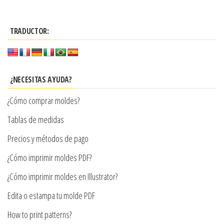
tiene
tiene
hasta
hasta
múltiples
múltiples
$11.900
$7.900
variantes.
TRADUCTOR:
variantes.
Las
Las
opciones
opciones
se
se
¿NECESITAS AYUDA?
pueden
pueden
¿Cómo comprar moldes?
elegir
elegir
en
en
Tablas de medidas
la
la
Precios y métodos de pago
página
página
de
¿Cómo imprimir moldes PDF?
de
producto
producto
¿Cómo imprimir moldes en Illustrator?
Edita o estampa tu molde PDF
How to print patterns?