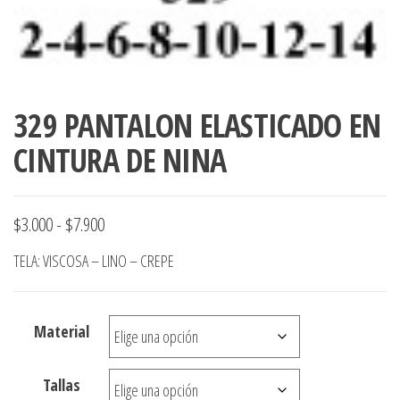
329 PANTALON ELASTICADO EN
CINTURA DE NINA
Rango
$
3.000
-
$
7.900
de
TELA: VISCOSA – LINO – CREPE
precios:
desde
Material
$3.000
hasta
Tallas
$7.900