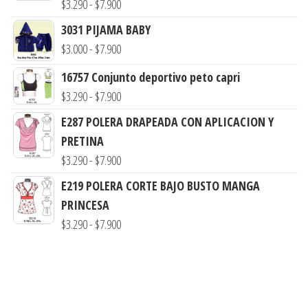
Rango
$
3.290
-
$
7.900
de
3031 PIJAMA BABY
precios:
Rango
$
3.000
-
$
7.900
desde
de
16757 Conjunto deportivo peto capri
$3.290
precios:
Rango
$
3.290
-
$
7.900
hasta
desde
de
$7.900
E287 POLERA DRAPEADA CON APLICACION Y
$3.000
precios:
PRETINA
hasta
desde
Rango
$
3.290
-
$
7.900
$7.900
$3.290
de
E219 POLERA CORTE BAJO BUSTO MANGA
hasta
precios:
PRINCESA
$7.900
desde
Rango
$
3.290
-
$
7.900
$3.290
de
hasta
precios:
$7.900
desde
$3.290