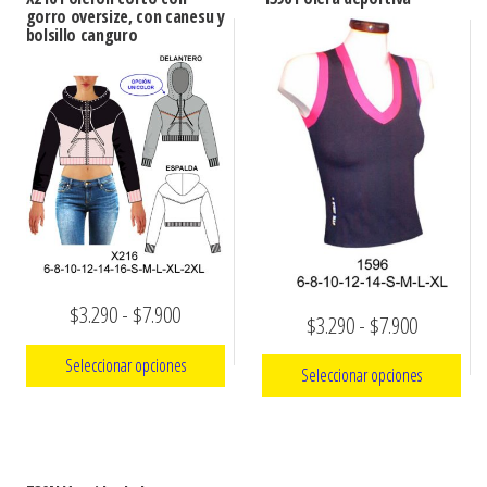
gorro oversize, con canesu y
bolsillo canguro
Rango
$
3.290
-
$
7.900
Rango
$
3.290
-
$
7.900
de
de
Seleccionar opciones
Seleccionar opciones
precios:
precios:
Este
desde
Este
desde
producto
$3.290
producto
$3.290
tiene