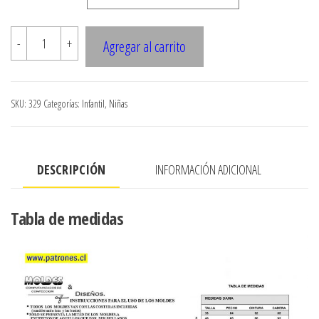
329
-
+
Agregar al carrito
PANTALON
ELASTICADO
EN
SKU:
329
Categorías:
Infantil
,
Niñas
CINTURA
DE
NINA
DESCRIPCIÓN
INFORMACIÓN ADICIONAL
cantidad
Tabla de medidas