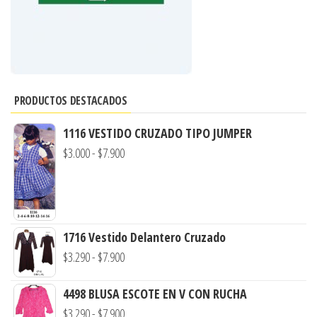
PRODUCTOS DESTACADOS
1116 VESTIDO CRUZADO TIPO JUMPER
Rango
$
3.000
-
$
7.900
de
precios:
desde
$3.000
1716 Vestido Delantero Cruzado
hasta
Rango
$
3.290
-
$
7.900
$7.900
de
4498 BLUSA ESCOTE EN V CON RUCHA
precios:
Rango
$
3.290
-
$
7.900
desde