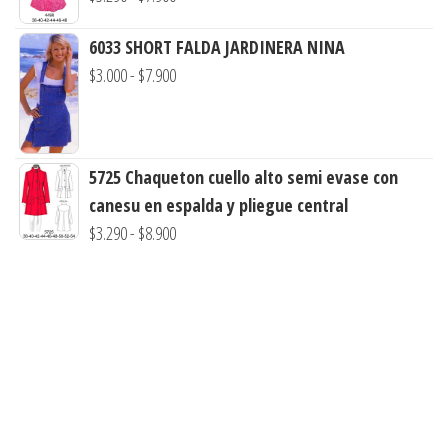
de
$3.290
6033 SHORT FALDA JARDINERA NINA
precios:
hasta
Rango
$
3.000
-
$
7.900
desde
$7.900
de
$3.290
precios:
hasta
desde
$7.900
5725 Chaqueton cuello alto semi evase con
$3.000
canesu en espalda y pliegue central
hasta
Rango
$
3.290
-
$
8.900
$7.900
de
precios:
desde
$3.290
hasta
$8.900