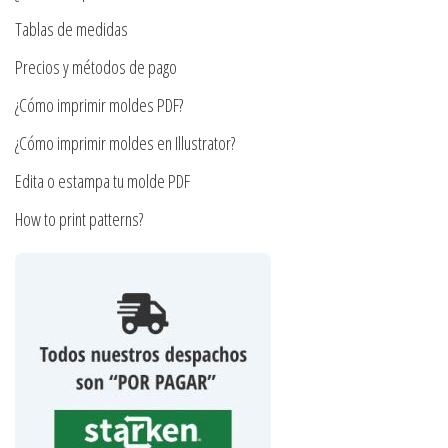
elegir
en
en
Tablas de medidas
la
la
página
Precios y métodos de pago
página
de
¿Cómo imprimir moldes PDF?
de
producto
producto
¿Cómo imprimir moldes en Illustrator?
Edita o estampa tu molde PDF
How to print patterns?