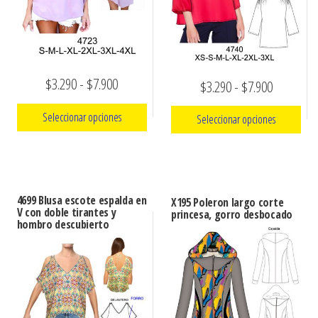
Rango
$
3.290
-
$
7.900
Rango
$
3.290
-
$
7.900
de
de
Seleccionar opciones
Seleccionar opciones
precios:
precios:
Este
desde
Este
desde
producto
producto
$3.290
$3.290
tiene
tiene
hasta
4699 Blusa escote espalda en
hasta
X195 Poleron largo corte
múltiples
V con doble tirantes y
múltiples
princesa, gorro desbocado
$7.900
hombro descubierto
$7.900
variantes.
variantes.
Las
Las
opciones
opciones
se
se
pueden
pueden