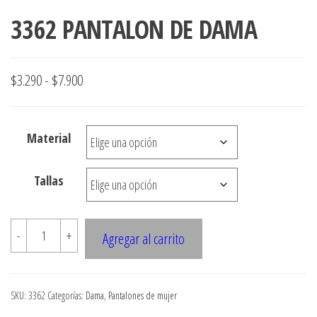
3362 PANTALON DE DAMA
Rango
$
3.290
-
$
7.900
de
precios:
Material
desde
$3.290
Tallas
hasta
$7.900
3362
-
+
Agregar al carrito
PANTALON
DE
DAMA
SKU:
3362
Categorías:
Dama
,
Pantalones de mujer
cantidad