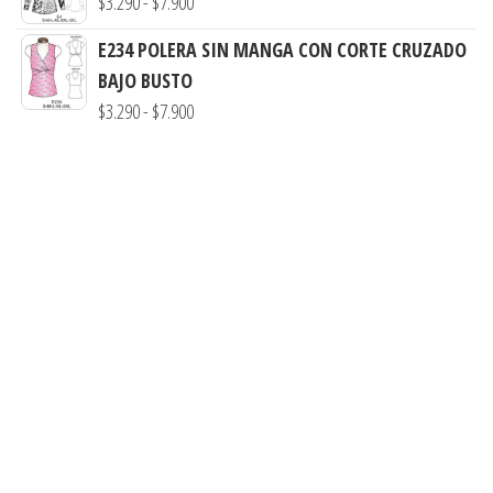
Rango
$
3.290
-
$
7.900
desde
de
E234 POLERA SIN MANGA CON CORTE CRUZADO
$3.290
precios:
BAJO BUSTO
hasta
desde
Rango
$
3.290
-
$
7.900
$7.900
$3.290
de
hasta
precios:
$7.900
desde
$3.290
hasta
$7.900