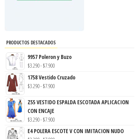
PRODUCTOS DESTACADOS
9957 Poleron y Buzo
Rango
$
3.290
-
$
7.900
de
1758 Vestido Cruzado
precios:
Rango
$
3.290
-
$
7.900
desde
de
$3.290
Z55 VESTIDO ESPALDA ESCOTADA APLICACION
precios:
hasta
CON ENCAJE
desde
$7.900
Rango
$
3.290
-
$
7.900
$3.290
de
hasta
E4 POLERA ESCOTE V CON IMITACION NUDO
precios:
$7.900