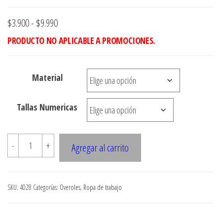
Rango
$
3.900
-
$
9.990
de
PRODUCTO NO APLICABLE A PROMOCIONES.
precios:
desde
Material
$3.900
hasta
Tallas Numericas
$9.990
4028
-
+
Agregar al carrito
Overol
cantidad
SKU:
4028
Categorías:
Overoles
,
Ropa de trabajo