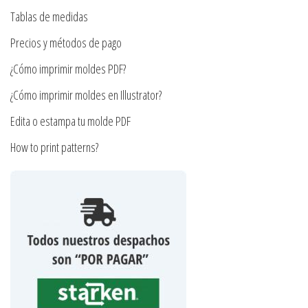
la
en
Tablas de medidas
página
la
Precios y métodos de pago
de
página
¿Cómo imprimir moldes PDF?
producto
de
producto
¿Cómo imprimir moldes en Illustrator?
Edita o estampa tu molde PDF
How to print patterns?