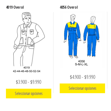
4019 Overol
4056 Overol
Rango
$
4.900
-
$
9.990
Rango
$
3.900
-
$
9.990
de
Seleccionar opciones
de
precios:
Seleccionar opciones
precios:
Este
desde
Este
desde
producto
$4.900