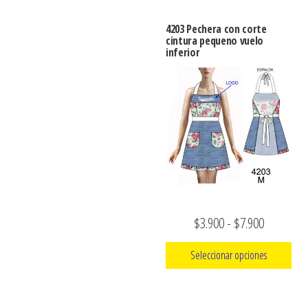
producto
$3.900
tiene
hasta
4203 Pechera con corte
múltiples
cintura pequeno vuelo
$9.990
inferior
variantes.
Las
opciones
se
pueden
elegir
en
la
página
Rango
$
3.900
-
$
7.900
de
de
producto
Seleccionar opciones
precios:
Este
desde
producto