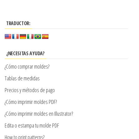
$3.900
tiene
hasta
múltiples
$7.900
TRADUCTOR:
variantes.
Las
opciones
se
¿NECESITAS AYUDA?
pueden
¿Cómo comprar moldes?
elegir
en
Tablas de medidas
la
Precios y métodos de pago
página
¿Cómo imprimir moldes PDF?
de
producto
¿Cómo imprimir moldes en Illustrator?
Edita o estampa tu molde PDF
How to print patterns?