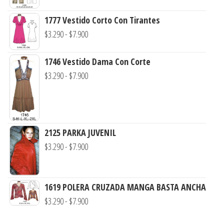
de
1777 Vestido Corto Con Tirantes
precios:
Rango
$
3.290
-
$
7.900
desde
de
$3.290
1746 Vestido Dama Con Corte
precios:
hasta
Rango
$
3.290
-
$
7.900
desde
$7.900
de
$3.290
precios:
hasta
desde
$7.900
$3.290
2125 PARKA JUVENIL
hasta
Rango
$
3.290
-
$
7.900
$7.900
de
precios:
1619 POLERA CRUZADA MANGA BASTA ANCHA
desde
Rango
$
3.290
-
$
7.900
$3.290
de
hasta