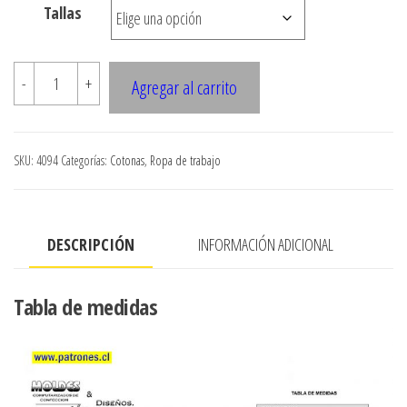
$3.900
Tallas
hasta
$7.900
4049
-
+
Agregar al carrito
Chaqueta
clinica
cuello
SKU:
4094
Categorías:
Cotonas
,
Ropa de trabajo
alto
cantidad
DESCRIPCIÓN
INFORMACIÓN ADICIONAL
Tabla de medidas