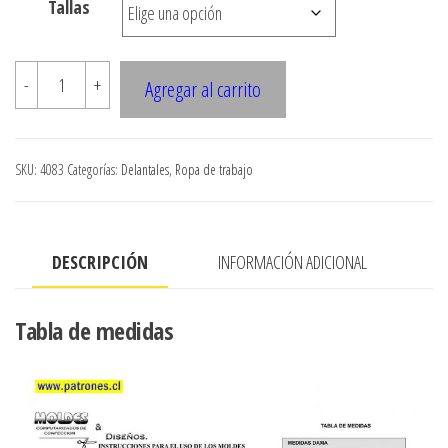
Tallas
4083
-
+
Agregar al carrito
Chaqueta
chef
mujer
SKU:
4083
Categorías:
Delantales
,
Ropa de trabajo
cantidad
DESCRIPCIÓN
INFORMACIÓN ADICIONAL
Tabla de medidas