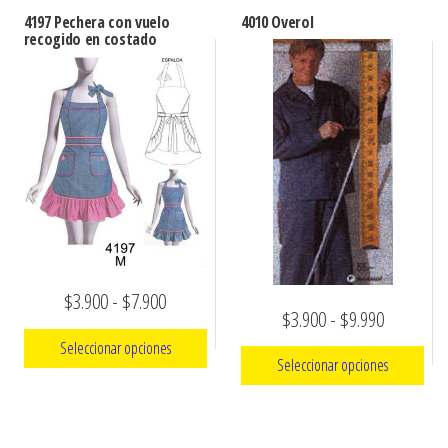
4197 Pechera con vuelo
4010 Overol
recogido en costado
Rango
$
3.900
-
$
7.900
Rango
$
3.900
-
$
9.990
de
de
Seleccionar opciones
precios:
Seleccionar opciones
precios:
Este
desde
Este
desde
producto
$3.900
producto