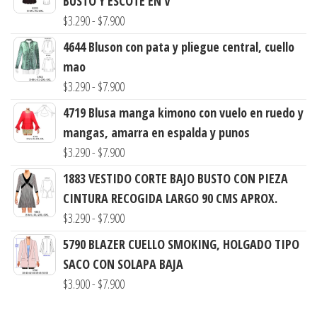
BUSTO Y ESCOTE EN V
Rango
$
3.290
-
$
7.900
de
4644 Bluson con pata y pliegue central, cuello
precios:
mao
desde
Rango
$
3.290
-
$
7.900
$3.290
de
4719 Blusa manga kimono con vuelo en ruedo y
hasta
precios:
mangas, amarra en espalda y punos
$7.900
desde
Rango
$
3.290
-
$
7.900
$3.290
de
1883 VESTIDO CORTE BAJO BUSTO CON PIEZA
hasta
precios:
CINTURA RECOGIDA LARGO 90 CMS APROX.
$7.900
desde
Rango
$
3.290
-
$
7.900
$3.290
de
5790 BLAZER CUELLO SMOKING, HOLGADO TIPO
hasta
precios:
SACO CON SOLAPA BAJA
$7.900
desde
Rango
$
3.900
-
$
7.900
$3.290
de
hasta