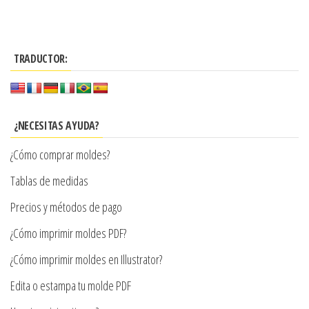
hasta
producto
$3.900
múltiples
$7.900
tiene
variantes.
hasta
múltiples
Las
$7.990
TRADUCTOR:
variantes.
opciones
Las
se
opciones
pueden
se
¿NECESITAS AYUDA?
elegir
pueden
en
¿Cómo comprar moldes?
elegir
la
en
Tablas de medidas
página
la
de
Precios y métodos de pago
página
producto
¿Cómo imprimir moldes PDF?
de
producto
¿Cómo imprimir moldes en Illustrator?
Edita o estampa tu molde PDF