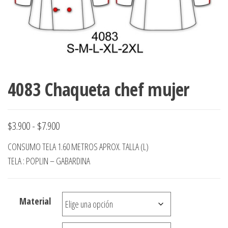
ropa,
accumark , Mol
Graduaciones,
pdf , Moldes A
Ploteo y
Gerber , Santia
Digitalización
accumark,
,www.patrones
Moldes en
pdf, Moldes
Accumark
4083 Chaqueta chef mujer
Gerber,
Santiago-
Chile.
Rango
$
3.900
-
$
7.900
de
CONSUMO TELA 1.60 METROS APROX. TALLA (L)
precios:
TELA : POPLIN – GABARDINA
desde
$3.900
Material
hasta
$7.900